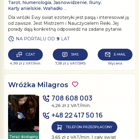
Tarot
,
Numerologia
,
Jasnowidzenie
,
Runy
,
Karty anielskie
,
Wahadło
…
Dla wróżki Ewy świat ezoteryki jest pasją i interesował ją
od zawsze. Jest Mistrzem i Nauczycielem Reiki. Jej
porady dają konkretną odpowiedź na zadane pytanie.
NA PORTALU OD
9
LAT
CZAT
SMS
E-MAIL
4,99 zł z VAT/min.
7,38 zł z VAT/SMS
Wycena
Wróżka Milagros
708 608 003
4,26 zł z VAT/min.
+48 22 417 50 16
TELEFON PRZEDPŁACONY
Teraz dostępny
3,65 zł z VAT/min. | cały świat