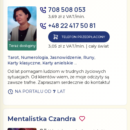
708 508 053
3,69 zł z VAT/min.
+48 22 417 50 81
TELEFON PRZEDPŁACONY
Teraz dostępny
3,05 zł z VAT/min. | cały świat
Tarot
,
Numerologia
,
Jasnowidzenie
,
Runy
,
Karty klasyczne
,
Karty anielskie
…
Od lat pomagam ludziom w trudnych życiowych
sytuacjach. Od klientów wiem, że moje odczyty są
zawsze trafne. Zapraszam serdecznie do kontaktu!
NA PORTALU OD
7
LAT
Mentalistka Czandra