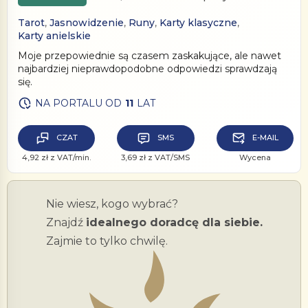
Tarot
,
Jasnowidzenie
,
Runy
,
Karty klasyczne
,
Karty anielskie
Moje przepowiednie są czasem zaskakujące, ale nawet
najbardziej nieprawdopodobne odpowiedzi sprawdzają
się.
NA PORTALU OD
11
LAT
CZAT
SMS
E-MAIL
4,92 zł z VAT/min.
3,69 zł z VAT/SMS
Wycena
Nie wiesz, kogo wybrać?
Znajdź
idealnego doradcę dla siebie.
Zajmie to tylko chwilę.