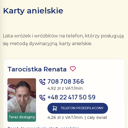
Karty anielskie
Lista wróżek i wróżbitów na telefon, którzy posługują
się metodą dywinacyjną: karty anielskie.
Tarocistka Renata
708 708 366
4,92 zł z VAT/min.
+48 22 417 50 59
TELEFON PRZEDPŁACONY
Teraz dostępny
4,26 zł z VAT/min. | cały świat