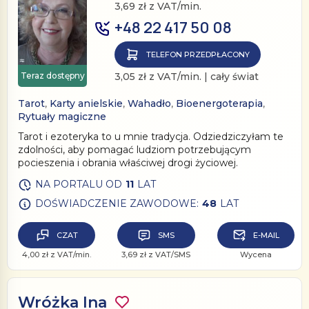
3,69 zł z VAT/min.
+48 22 417 50 08
TELEFON PRZEDPŁACONY
Teraz dostępny
3,05 zł z VAT/min. | cały świat
Tarot
,
Karty anielskie
,
Wahadło
,
Bioenergoterapia
,
Rytuały magiczne
Tarot i ezoteryka to u mnie tradycja. Odziedziczyłam te
zdolności, aby pomagać ludziom potrzebującym
pocieszenia i obrania właściwej drogi życiowej.
NA PORTALU OD
11
LAT
DOŚWIADCZENIE ZAWODOWE:
48
LAT
CZAT
SMS
E-MAIL
4,00 zł z VAT/min.
3,69 zł z VAT/SMS
Wycena
Wróżka Ina