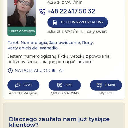
4,26 zł z VAT/min.
+48 22 417 50 32
TELEFON PRZEDPŁACONY
Teraz dostępny
3,65 zł z VAT/min. | cały świat
Tarot
,
Numerologia
,
Jasnowidzenie
,
Runy
,
Karty anielskie
,
Wahadło
…
Jestem numerologiczną 11-tką, wróżką z powołania i
potrzeby serca – pragnę pomagać ludziom.
NA PORTALU OD
8
LAT
CZAT
SMS
E-MAIL
4,92 zł z VAT/min.
3,69 zł z VAT/SMS
Wycena
Dlaczego zaufało nam już tysiące
klientów?