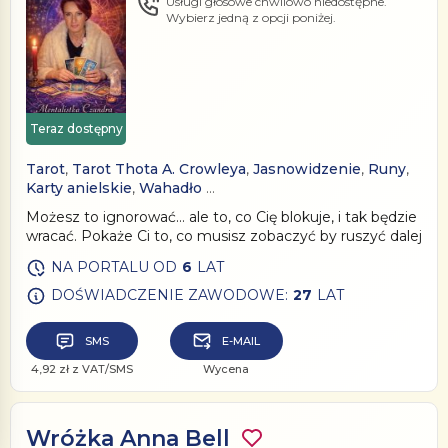
Usługi głosowe chwilowo niedostępne.
Wybierz jedną z opcji poniżej.
Teraz dostępny
Tarot
,
Tarot Thota A. Crowleya
,
Jasnowidzenie
,
Runy
,
Karty anielskie
,
Wahadło
…
Możesz to ignorować… ale to, co Cię blokuje, i tak będzie
wracać. Pokaże Ci to, co musisz zobaczyć by ruszyć dalej
NA PORTALU OD
6
LAT
DOŚWIADCZENIE ZAWODOWE:
27
LAT
SMS
E-MAIL
4,92 zł z VAT/SMS
Wycena
Wróżka Anna Bell