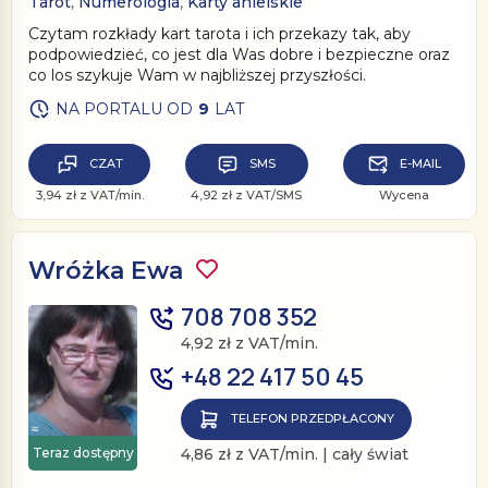
Tarot
,
Numerologia
,
Karty anielskie
Czytam rozkłady kart tarota i ich przekazy tak, aby
podpowiedzieć, co jest dla Was dobre i bezpieczne oraz
co los szykuje Wam w najbliższej przyszłości.
NA PORTALU OD
9
LAT
CZAT
SMS
E-MAIL
3,94 zł z VAT/min.
4,92 zł z VAT/SMS
Wycena
Wróżka Ewa
708 708 352
4,92 zł z VAT/min.
+48 22 417 50 45
TELEFON PRZEDPŁACONY
Teraz dostępny
4,86 zł z VAT/min. | cały świat