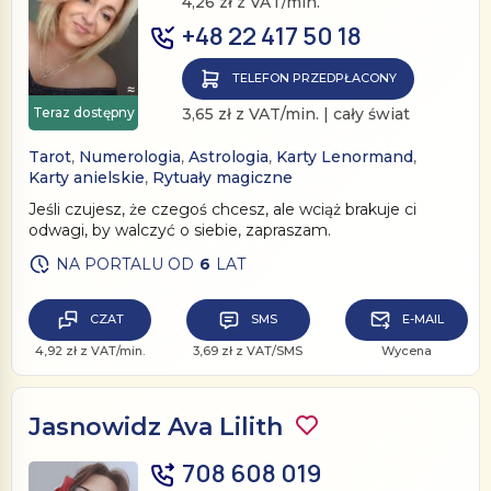
4,26 zł z VAT/min.
+48 22 417 50 18
TELEFON PRZEDPŁACONY
Teraz dostępny
3,65 zł z VAT/min. | cały świat
Tarot
,
Numerologia
,
Astrologia
,
Karty Lenormand
,
Karty anielskie
,
Rytuały magiczne
Jeśli czujesz, że czegoś chcesz, ale wciąż brakuje ci
odwagi, by walczyć o siebie, zapraszam.
NA PORTALU OD
6
LAT
CZAT
SMS
E-MAIL
4,92 zł z VAT/min.
3,69 zł z VAT/SMS
Wycena
Jasnowidz Ava Lilith
708 608 019