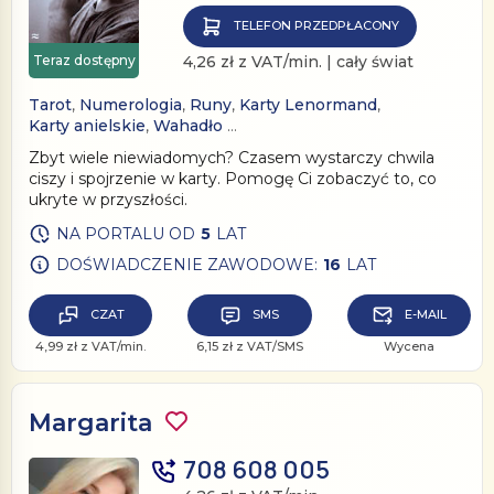
TELEFON PRZEDPŁACONY
Teraz dostępny
4,26 zł z VAT/min. | cały świat
Tarot
,
Numerologia
,
Runy
,
Karty Lenormand
,
Karty anielskie
,
Wahadło
…
Zbyt wiele niewiadomych? Czasem wystarczy chwila
ciszy i spojrzenie w karty. Pomogę Ci zobaczyć to, co
ukryte w przyszłości.
NA PORTALU OD
5
LAT
DOŚWIADCZENIE ZAWODOWE:
16
LAT
CZAT
SMS
E-MAIL
4,99 zł z VAT/min.
6,15 zł z VAT/SMS
Wycena
Margarita
708 608 005