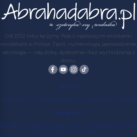
Od 2012 roku łączymy Was z najlepszymi wróżkami i
wróżbitami w Polsce. Tarot, numerologia, jasnowidzenie,
astrologia — całą dobę, dyskretnie i bez wychodzenia z
domu.
Serwis
Regulamin
Polityka prywatności
Dołącz do nas
Kontakt
Usługi LIVE
Metody kontaktu z doradcami
Wróżka na telefon
Czat z
wróżką
Wróżka przez SMS oraz e-mail