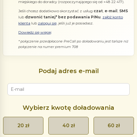
miejskiego do doradcy (rozpoczynającego się od +48 22 417).
Jeśli chcesz dodatkowo skorzystać z usług
czat
,
e-mail
,
SMS
lub
dzwonić taniej* bez podawania PINu
,
załóż konto
klienta
lub
zaloguj się
, jeśli już je posiadasz.
Dowiedz się więcej
* połączenie przedpłacone PreCall po doładowaniu jest tańsze niż
połączenie na numer premium 708
Podaj adres e-mail
Wybierz kwotę doładowania
20 zł
40 zł
60 zł