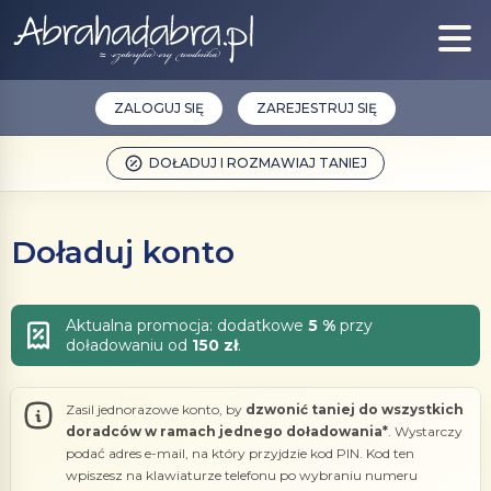
ZALOGUJ SIĘ
ZAREJESTRUJ SIĘ
DOŁADUJ I ROZMAWIAJ TANIEJ
Doładuj konto
Aktualna promocja: dodatkowe
5 %
przy
doładowaniu od
150 zł
.
Zasil jednorazowe konto, by
dzwonić taniej do wszystkich
doradców w ramach jednego doładowania*
. Wystarczy
podać adres e-mail, na który przyjdzie kod PIN. Kod ten
wpiszesz na klawiaturze telefonu po wybraniu numeru