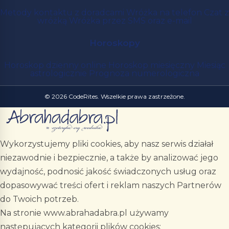
Metody kontaktu z doradcami
Wróżka na telefon
Czat z
wróżką
Wróżka przez SMS oraz e-mail
Horoskopy
Horoskop dzienny online
Horoskop miesięczny
Miesiąc
astrologicznie
Prognoza numerologiczna
© 2026 CodeRites. Wszelkie prawa zastrzeżone.
Wykorzystujemy pliki cookies, aby nasz serwis działał
niezawodnie i bezpiecznie, a także by analizować jego
wydajność, podnosić jakość świadczonych usług oraz
dopasowywać treści ofert i reklam naszych Partnerów
do Twoich potrzeb.
Na stronie www.abrahadabra.pl używamy
następujących kategorii plików cookies: