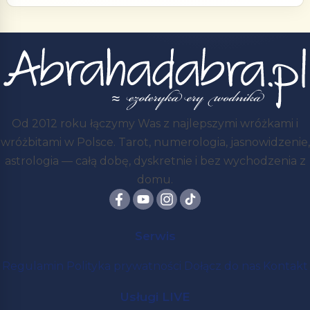
Od 2012 roku łączymy Was z najlepszymi wróżkami i
wróżbitami w Polsce. Tarot, numerologia, jasnowidzenie,
astrologia — całą dobę, dyskretnie i bez wychodzenia z
domu.
Serwis
Regulamin
Polityka prywatności
Dołącz do nas
Kontakt
Usługi LIVE