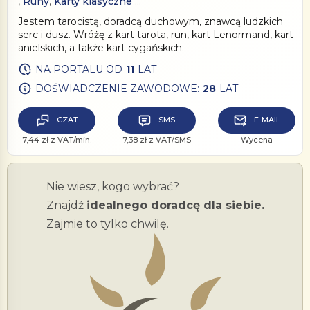
,
Runy
,
Karty klasyczne
…
Jestem tarocistą, doradcą duchowym, znawcą ludzkich
serc i dusz. Wróżę z kart tarota, run, kart Lenormand, kart
anielskich, a także kart cygańskich.
NA PORTALU OD
11
LAT
DOŚWIADCZENIE ZAWODOWE:
28
LAT
CZAT
SMS
E-MAIL
7,44 zł z VAT/min.
7,38 zł z VAT/SMS
Wycena
Nie wiesz, kogo wybrać?
Znajdź
idealnego doradcę dla siebie.
Zajmie to tylko chwilę.