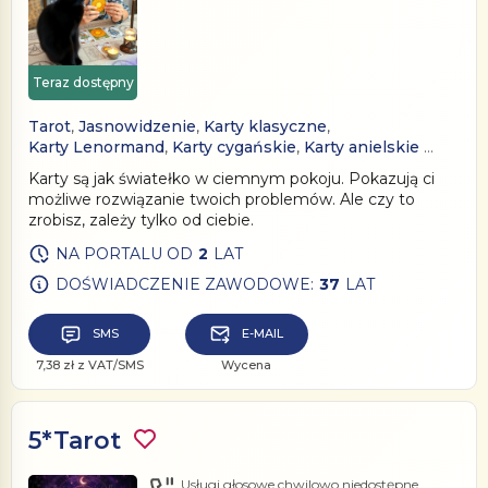
Teraz dostępny
Tarot
,
Jasnowidzenie
,
Karty klasyczne
,
Karty Lenormand
,
Karty cygańskie
,
Karty anielskie
…
Karty są jak światełko w ciemnym pokoju. Pokazują ci
możliwe rozwiązanie twoich problemów. Ale czy to
zrobisz, zależy tylko od ciebie.
NA PORTALU OD
2
LAT
DOŚWIADCZENIE ZAWODOWE:
37
LAT
SMS
E-MAIL
7,38 zł z VAT/SMS
Wycena
5*Tarot
Usługi głosowe chwilowo niedostępne.