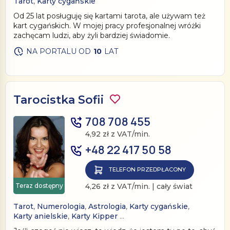
Tarot
,
Karty cygańskie
Od 25 lat posługuję się kartami tarota, ale używam też
kart cygańskich. W mojej pracy profesjonalnej wróżki
zachęcam ludzi, aby żyli bardziej świadomie.
NA PORTALU OD
10
LAT
Tarocistka Sofii
708 708 455
4,92 zł z VAT/min.
+48 22 417 50 58
TELEFON PRZEDPŁACONY
Teraz dostępny
4,26 zł z VAT/min. | cały świat
Tarot
,
Numerologia
,
Astrologia
,
Karty cygańskie
,
Karty anielskie
,
Karty Kipper
…