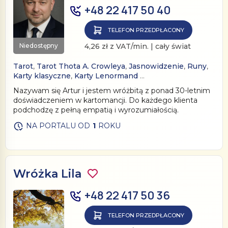
+48 22 417 50 40
TELEFON PRZEDPŁACONY
Niedostępny
4,26 zł z VAT/min. | cały świat
Tarot
,
Tarot Thota A. Crowleya
,
Jasnowidzenie
,
Runy
,
Karty klasyczne
,
Karty Lenormand
…
Nazywam się Artur i jestem wróżbitą z ponad 30-letnim
doświadczeniem w kartomancji. Do każdego klienta
podchodzę z pełną empatią i wyrozumiałością.
NA PORTALU OD
1
ROKU
Wróżka Lila
+48 22 417 50 36
TELEFON PRZEDPŁACONY