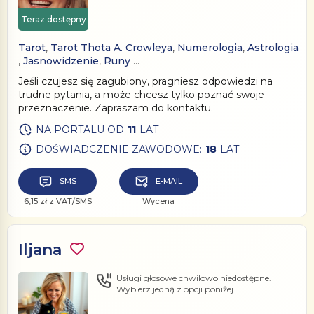
Teraz dostępny
Tarot
,
Tarot Thota A. Crowleya
,
Numerologia
,
Astrologia
,
Jasnowidzenie
,
Runy
…
Jeśli czujesz się zagubiony, pragniesz odpowiedzi na
trudne pytania, a może chcesz tylko poznać swoje
przeznaczenie. Zapraszam do kontaktu.
NA PORTALU OD
11
LAT
DOŚWIADCZENIE ZAWODOWE:
18
LAT
SMS
E-MAIL
6,15 zł z VAT/SMS
Wycena
Iljana
Usługi głosowe chwilowo niedostępne.
Wybierz jedną z opcji poniżej.