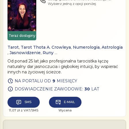
Wybierz jedną z opcji poniżej.
Teraz dostępny
Tarot
,
Tarot Thota A. Crowleya
,
Numerologia
,
Astrologia
,
Jasnowidzenie
,
Runy
…
Od ponad 25 lat jako profesjonalna tarocistka łączę
naturalny dar jasnoczucia i głębokiej intuicji, by wspierać
innych na życiowej ścieżce.
NA PORTALU OD
9
MIESIĘCY
DOŚWIADCZENIE ZAWODOWE:
30
LAT
SMS
E-MAIL
11,07 zł z VAT/SMS
Wycena