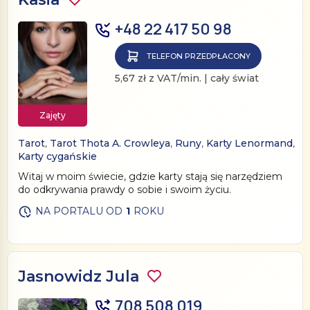
+48 22 417 50 98
TELEFON PRZEDPŁACONY
5,67 zł z VAT/min. | cały świat
Zajęty
Tarot
,
Tarot Thota A. Crowleya
,
Runy
,
Karty Lenormand
,
Karty cygańskie
Witaj w moim świecie, gdzie karty stają się narzędziem
do odkrywania prawdy o sobie i swoim życiu.
NA PORTALU OD
1
ROKU
Jasnowidz Jula
708 508 019