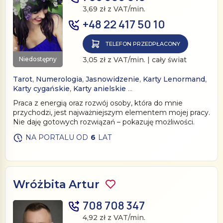
3,69 zł z VAT/min.
+48 22 417 50 10
TELEFON PRZEDPŁACONY
Niedostępny
3,05 zł z VAT/min. | cały świat
Tarot
,
Numerologia
,
Jasnowidzenie
,
Karty Lenormand
,
Karty cygańskie
,
Karty anielskie
…
Praca z energią oraz rozwój osoby, która do mnie
przychodzi, jest najważniejszym elementem mojej pracy.
Nie daję gotowych rozwiązań – pokazuję możliwości.
NA PORTALU OD
6
LAT
Wróżbita Artur
708 708 347
4,92 zł z VAT/min.