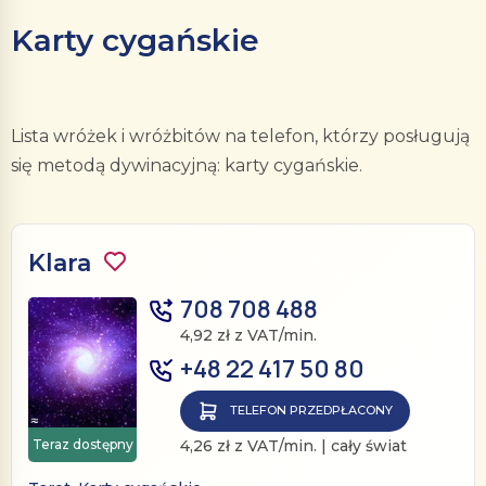
Karty cygańskie
Lista wróżek i wróżbitów na telefon, którzy posługują
się metodą dywinacyjną: karty cygańskie.
Klara
708 708 488
4,92 zł z VAT/min.
+48 22 417 50 80
TELEFON PRZEDPŁACONY
Teraz dostępny
4,26 zł z VAT/min. | cały świat