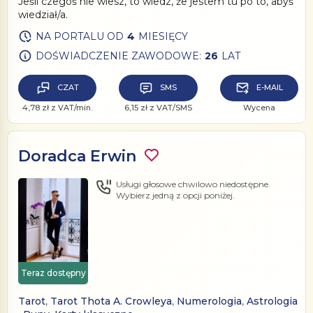
Jeśli czegoś nie wiesz, to wiedz, że jestem tu po to, abyś
wiedział/a.
NA PORTALU OD
4
MIESIĘCY
DOŚWIADCZENIE ZAWODOWE:
26
LAT
CZAT
SMS
E-MAIL
4,78 zł z VAT/min.
6,15 zł z VAT/SMS
Wycena
Doradca Erwin
Usługi głosowe chwilowo niedostępne.
Wybierz jedną z opcji poniżej.
Teraz dostępny
Tarot
,
Tarot Thota A. Crowleya
,
Numerologia
,
Astrologia