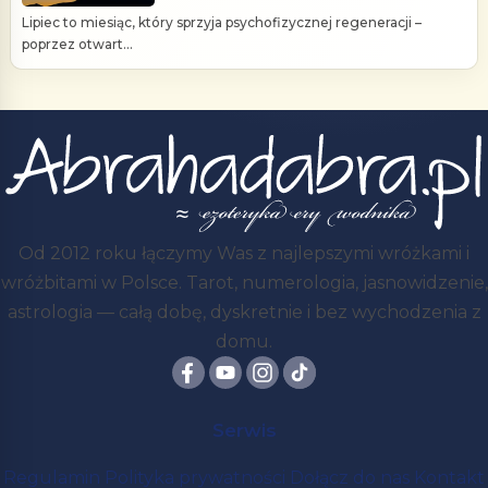
Lipiec to miesiąc, który sprzyja psychofizycznej regeneracji –
poprzez otwart...
Od 2012 roku łączymy Was z najlepszymi wróżkami i
wróżbitami w Polsce. Tarot, numerologia, jasnowidzenie,
astrologia — całą dobę, dyskretnie i bez wychodzenia z
domu.
Serwis
Regulamin
Polityka prywatności
Dołącz do nas
Kontakt