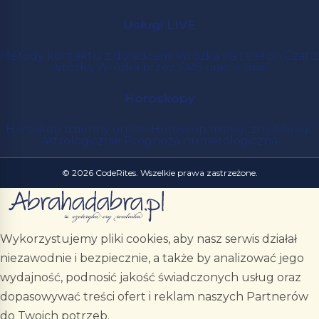
Usługi LIVE
Metody kontaktu z doradcami
Wróżka na telefon
Czat z
wróżką
Wróżka przez SMS oraz e-mail
Horoskopy
Horoskop dzienny online
Horoskop miesięczny
Miesiąc
astrologicznie
Prognoza numerologiczna
© 2026 CodeRites. Wszelkie prawa zastrzeżone.
Wykorzystujemy pliki cookies, aby nasz serwis działał
niezawodnie i bezpiecznie, a także by analizować jego
wydajność, podnosić jakość świadczonych usług oraz
dopasowywać treści ofert i reklam naszych Partnerów
do Twoich potrzeb.