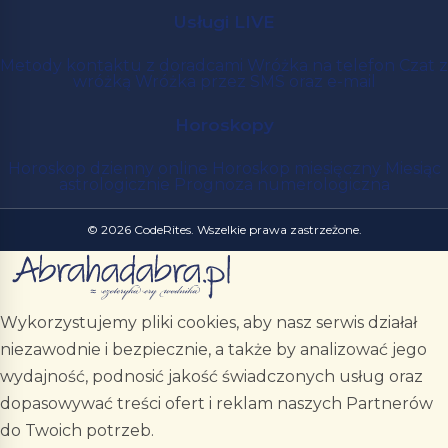
Usługi LIVE
Metody kontaktu z doradcami
Wróżka na telefon
Czat z
wróżką
Wróżka przez SMS oraz e-mail
Horoskopy
Horoskop dzienny online
Horoskop miesięczny
Miesiąc
astrologicznie
Prognoza numerologiczna
© 2026 CodeRites. Wszelkie prawa zastrzeżone.
Wykorzystujemy pliki cookies, aby nasz serwis działał
niezawodnie i bezpiecznie, a także by analizować jego
wydajność, podnosić jakość świadczonych usług oraz
dopasowywać treści ofert i reklam naszych Partnerów
do Twoich potrzeb.