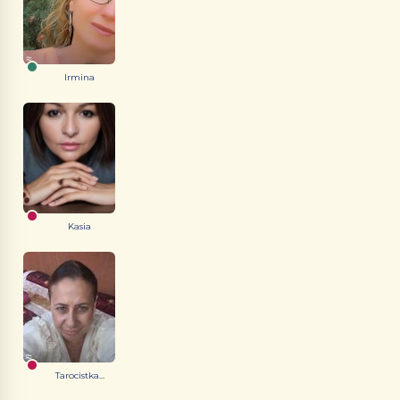
Irmina
Kasia
Tarocistka...