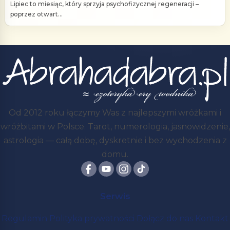
Lipiec to miesiąc, który sprzyja psychofizycznej regeneracji –
poprzez otwart...
Od 2012 roku łączymy Was z najlepszymi wróżkami i
wróżbitami w Polsce. Tarot, numerologia, jasnowidzenie,
astrologia — całą dobę, dyskretnie i bez wychodzenia z
domu.
Serwis
Regulamin
Polityka prywatności
Dołącz do nas
Kontakt