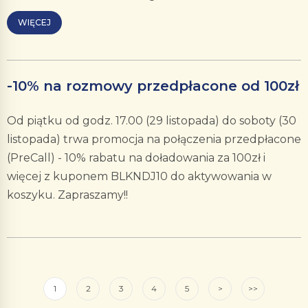
WIĘCEJ
-10% na rozmowy przedpłacone od 100zł
Od piątku od godz. 17.00 (29 listopada) do soboty (30
listopada) trwa promocja na połączenia przedpłacone
(PreCall) - 10% rabatu na doładowania za 100zł i
więcej z kuponem BLKNDJ10 do aktywowania w
koszyku. Zapraszamy!!
1
2
3
4
5
>
>>