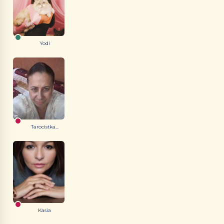
Yodi
Tarocistka...
Kasia