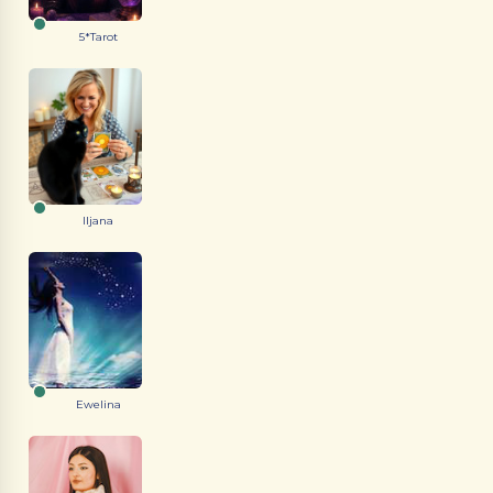
5*Tarot
Iljana
Ewelina