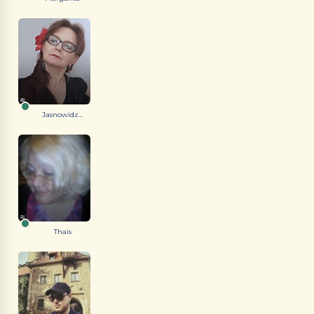
Jasnowidz...
Thais