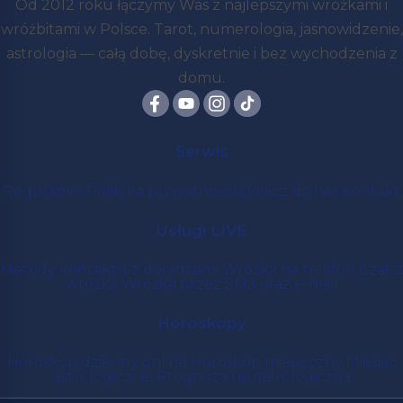
Od 2012 roku łączymy Was z najlepszymi wróżkami i
wróżbitami w Polsce. Tarot, numerologia, jasnowidzenie,
astrologia — całą dobę, dyskretnie i bez wychodzenia z
domu.
Serwis
Regulamin
Polityka prywatności
Dołącz do nas
Kontakt
Usługi LIVE
Metody kontaktu z doradcami
Wróżka na telefon
Czat z
wróżką
Wróżka przez SMS oraz e-mail
Horoskopy
Horoskop dzienny online
Horoskop miesięczny
Miesiąc
astrologicznie
Prognoza numerologiczna