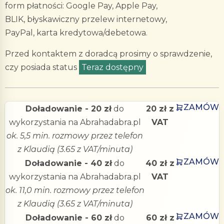
form płatności: Google Pay, Apple Pay,
BLIK, błyskawiczny przelew internetowy,
PayPal, karta kredytowa/debetowa.
Przed kontaktem z doradcą prosimy o sprawdzenie,
czy posiada status
Teraz dostępny
.
ZAMÓW
Doładowanie - 20 zł
do
20 zł z
wykorzystania na Abrahadabra.pl
VAT
ok. 5,5 min. rozmowy przez telefon
z Klaudią (3.65 z VAT/minuta)
ZAMÓW
Doładowanie - 40 zł
do
40 zł z
wykorzystania na Abrahadabra.pl
VAT
ok. 11,0 min. rozmowy przez telefon
z Klaudią (3.65 z VAT/minuta)
ZAMÓW
Doładowanie - 60 zł
do
60 zł z