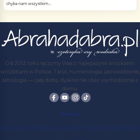
chyba nam wszystkim...
Od 2012 roku łączymy Was z najlepszymi wróżkami i
wróżbitami w Polsce. Tarot, numerologia, jasnowidzenie,
astrologia — całą dobę, dyskretnie i bez wychodzenia z
domu.
Serwis
Regulamin
Polityka prywatności
Dołącz do nas
Kontakt