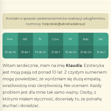
Kontakt w sprawie ustalenia terminów realizacji usług/terminu
rozmowy:
helpdesk@abrahadabra.pl
Pon.
Wt.
Śr.
Czw.
Pt.
Sob.
Nd.
10 do 14
16 do 1
10 do 14
21 do 1
10 do 14
21 do 24
15 do 1
Witam serdecznie, mam na imię
Klaudia
. Ezoteryka
jest moją pasją od ponad 10 lat. Z czystym sumieniem
mogę powiedzieć, że wyróżniam się dużą empatią,
wrażliwością oraz cierpliwością. Nie oceniam. Każdy
problem jest dla mnie tak samo ważny. Osoby, z
którymi miałam styczność, doceniały to, że potrafię
słuchać i doradzać.