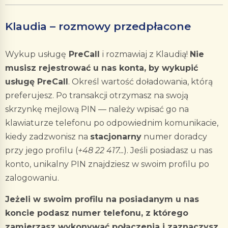
Klaudia – rozmowy przedpłacone
Wykup usługę
PreCall
i rozmawiaj z Klaudią!
Nie
musisz rejestrować u nas konta, by wykupić
usługę PreCall
. Określ wartość doładowania, którą
preferujesz. Po transakcji otrzymasz na swoją
skrzynkę mejlową PIN — należy wpisać go na
klawiaturze telefonu po odpowiednim komunikacie,
kiedy zadzwonisz na
stacjonarny
numer doradcy
przy jego profilu (
+48 22 417...
). Jeśli posiadasz u nas
konto, unikalny PIN znajdziesz w swoim profilu po
zalogowaniu.
Jeżeli w swoim profilu na posiadanym u nas
koncie podasz numer telefonu, z którego
zamierzasz wykonywać połączenia i zaznaczysz