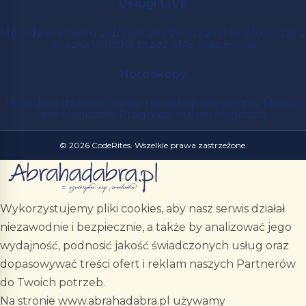
Usługi LIVE
Metody kontaktu z doradcami
Wróżka na telefon
Czat z
wróżką
Wróżka przez SMS oraz e-mail
Horoskopy
Horoskop dzienny online
Horoskop miesięczny
Miesiąc
astrologicznie
Prognoza numerologiczna
© 2026 CodeRites. Wszelkie prawa zastrzeżone.
Wykorzystujemy pliki cookies, aby nasz serwis działał
niezawodnie i bezpiecznie, a także by analizować jego
wydajność, podnosić jakość świadczonych usług oraz
dopasowywać treści ofert i reklam naszych Partnerów
do Twoich potrzeb.
Na stronie www.abrahadabra.pl używamy