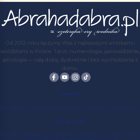
Od 2012 roku łączymy Was z najlepszymi wróżkami i
wróżbitami w Polsce. Tarot, numerologia, jasnowidzenie,
astrologia — całą dobę, dyskretnie i bez wychodzenia z
domu.
Serwis
Regulamin
Polityka prywatności
Dołącz do nas
Kontakt
Usługi LIVE
Metody kontaktu z doradcami
Wróżka na telefon
Czat z
wróżką
Wróżka przez SMS oraz e-mail