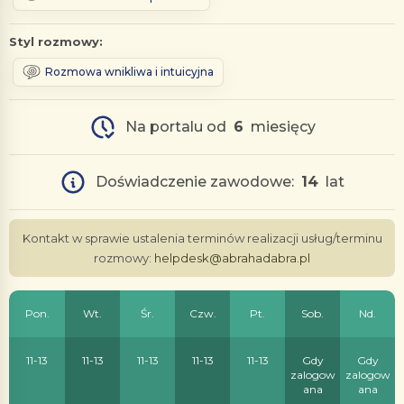
Styl rozmowy:
Rozmowa wnikliwa i intuicyjna
Na portalu od
6
miesięcy
Doświadczenie zawodowe:
14
lat
Kontakt w sprawie ustalenia terminów realizacji usług/terminu
rozmowy:
helpdesk@abrahadabra.pl
Pon.
Wt.
Śr.
Czw.
Pt.
Sob.
Nd.
11-13
11-13
11-13
11-13
11-13
Gdy
Gdy
zalogow
zalogow
ana
ana