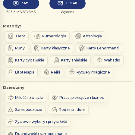
SMS
E-MAIL
6,15 zł z VAT/SMS
Wycena
Metody:
Tarot
Numerologia
Astrologia
Runy
Karty klasyczne
Karty Lenormand
Karty cygańskie
Karty anielskie
Wahadło
Litoterapia
Reiki
Rytuały magiczne
Dziedziny:
Miłość i związki
Praca, pieniądze i biznes
Samopoczucie
Rodzina i dom
Życiowe wybory i przyszłość
Duchowość i samopoznanie