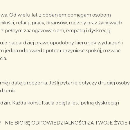
ństwa. Od wielu lat z oddaniem pomagam osobom
ści, relacji, pracy, finansów, rodziny oraz życiowych
 z pełnym zaangażowaniem, empatią i dyskrecją.
azuje najbardziej prawdopodobny kierunek wydarzeń i
 jedna odpowiedź potrafi przynieść spokój, rozwiać
ia.
ię i datę urodzenia. Jeśli pytanie dotyczy drugiej osoby
odzenia.
n. Każda konsultacja objęta jest pełną dyskrecją i
 NIE BIORĘ ODPOWIEDZIALNOŚCI ZA TWOJE ŻYCIE