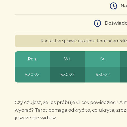
Na
Doświadc
Kontakt w sprawie ustalenia terminów real
Pon.
Wt.
Śr.
6.30-22
6.30-22
6.30-22
Czy czujesz, że los próbuje Ci coś powiedzieć? A m
wybrać? Tarot pomaga odkryć to, co ukryte, zrozu
jeszcze nie widzisz.