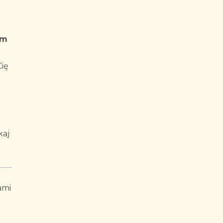
im
ię
kaj
ami