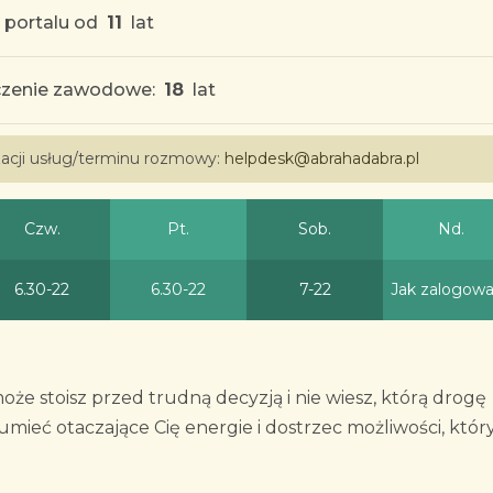
 portalu od
11
lat
zenie zawodowe:
18
lat
izacji usług/terminu rozmowy:
helpdesk@abrahadabra.pl
Czw.
Pt.
Sob.
Nd.
6.30-22
6.30-22
7-22
Jak zalogow
oże stoisz przed trudną decyzją i nie wiesz, którą drogę
mieć otaczające Cię energie i dostrzec możliwości, któr