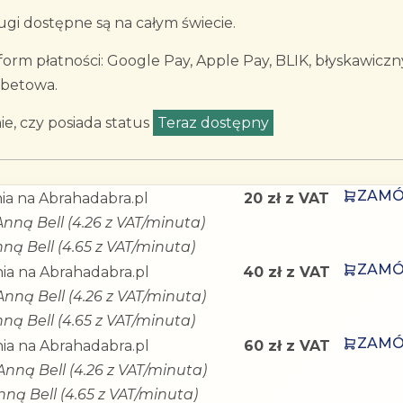
gi dostępne są na całym świecie.
rm płatności: Google Pay, Apple Pay, BLIK, błyskawiczn
ebetowa.
e, czy posiada status
Teraz dostępny
ZAM
ia na Abrahadabra.pl
20 zł z VAT
Anną Bell (4.26 z VAT/minuta)
ną Bell (4.65 z VAT/minuta)
ZAM
ia na Abrahadabra.pl
40 zł z VAT
Anną Bell (4.26 z VAT/minuta)
ną Bell (4.65 z VAT/minuta)
ZAM
ia na Abrahadabra.pl
60 zł z VAT
Anną Bell (4.26 z VAT/minuta)
nną Bell (4.65 z VAT/minuta)