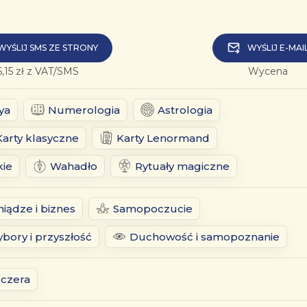
WYŚLIJ SMS ZE STRONY
WYŚLIJ E-MAI
6,15 zł z VAT/SMS
Wycena
ya
Numerologia
Astrologia
Karty klasyczne
Karty Lenormand
kie
Wahadło
Rytuały magiczne
niądze i biznes
Samopoczucie
bory i przyszłość
Duchowość i samopoznanie
zczera