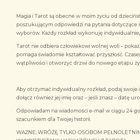
Magia i Tarot są obecne w moim życiu od dzieci
poszukującym odpowiedzi na pytania dotyczące miło
wyborów. Każdy rozkład wykonuję indywidualnie,
Tarot nie odbiera człowiekowi wolnej woli – pok
pomaga świadomie kształtować przyszłość. Czasem
wątpliwości i otworzyć drzwi do nowego etapu życ
Aby otrzymać indywidualny rozkład, podaj swoje im
dołącz również jej imię oraz – jeśli znasz – datę ur
Odpowiadam na wiadomości e-mail w ciągu 24 godzi
szacunkiem dla Twojej historii.
WAŻNE; WRÓŻĘ TYLKO OSOBOM PEŁNOLETNIM.