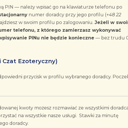
wą PIN — należy wpisać go na klawiaturze telefonu po
stacjonarny
numer doradcy przy jego profilu (
+48 22
znajdziesz w swoim profilu po zalogowaniu.
Jeżeli w swo
numer telefonu, z którego zamierzasz wykonywać
wpisywanie PINu nie będzie konieczne
— bez trudu C
 Czat Ezoteryczny)
 odpowiedni przycisk w profilu wybranego doradcy. Pocze
dowanej kwoty możesz rozmawiać ze wszystkimi doradc
zystać na wszystkie nasze usługi. Stawki za minutę
ego doradcy.