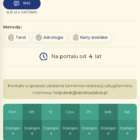
SMS
6,15 zł z VAT/SMS
Metody:
Tarot
Astrologia
Karty anielskie
Na portalu od
4
lat
Kontakt w sprawie ustalenia terminów realizacji usług/terminu
rozmowy:
helpdesk@abrahadabra.pl
Pon.
Wt.
Śr.
Czw.
Pt.
Sob.
Nd.
Dostępn
Dostępn
Dostępn
Dostępn
Dostępn
Dostępn
Dostępn
a
a
a
a
a
a
a