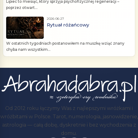
Lipiec to miesiąc, który sprzyja psychofizycznej regeneracji –
poprzez otwart...
2026-06-27
Rytuał różańcowy
W ostatnich tygodniach postanowiłem na muszkę wziąć znany
chyba nam wszystkim...
Od 2012 roku łączymy Was z najlepszymi wróżkami i
wróżbitami w Polsce. Tarot, numerologia, jasnowidzenie,
astrologia — całą dobę, dyskretnie i bez wychodzenia z
domu.