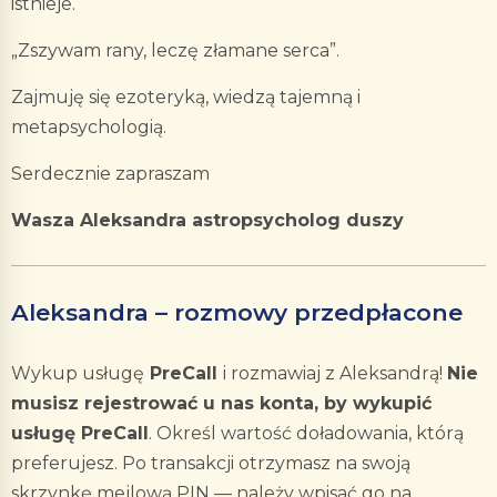
istnieje.
„Zszywam rany, leczę złamane serca”.
Zajmuję się ezoteryką, wiedzą tajemną i
metapsychologią.
Serdecznie zapraszam
Wasza Aleksandra astropsycholog duszy
Aleksandra – rozmowy przedpłacone
Wykup usługę
PreCall
i rozmawiaj z Aleksandrą!
Nie
musisz rejestrować u nas konta, by wykupić
usługę PreCall
. Określ wartość doładowania, którą
preferujesz. Po transakcji otrzymasz na swoją
skrzynkę mejlową PIN — należy wpisać go na