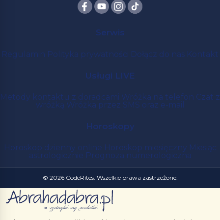
Serwis
Regulamin
Polityka prywatności
Dołącz do nas
Kontakt
Usługi LIVE
Metody kontaktu z doradcami
Wróżka na telefon
Czat z
wróżką
Wróżka przez SMS oraz e-mail
Horoskopy
Horoskop dzienny online
Horoskop miesięczny
Miesiąc
astrologicznie
Prognoza numerologiczna
© 2026 CodeRites. Wszelkie prawa zastrzeżone.