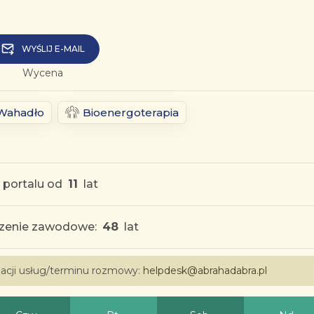
WYŚLIJ E-MAIL
Wycena
Wahadło
Bioenergoterapia
 portalu od
11
lat
zenie zawodowe:
48
lat
izacji usług/terminu rozmowy:
helpdesk@abrahadabra.pl