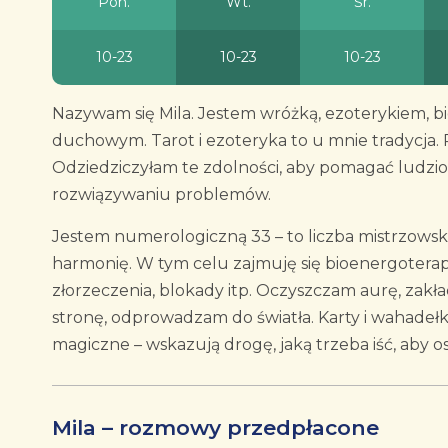
Pon.
Wt.
Śr.
10-23
10-23
10-23
Nazywam się Mila. Jestem wróżką, ezoterykiem, b
duchowym. Tarot i ezoteryka to u mnie tradycja. 
Odziedziczyłam te zdolności, aby pomagać ludzio
rozwiązywaniu problemów.
Jestem numerologiczną 33 – to liczba mistrzowska.
harmonię. W tym celu zajmuję się bioenergoterapi
złorzeczenia, blokady itp. Oczyszczam aurę, zakł
stronę, odprowadzam do światła. Karty i wahadełk
magiczne – wskazują drogę, jaką trzeba iść, aby os
Mila – rozmowy przedpłacone