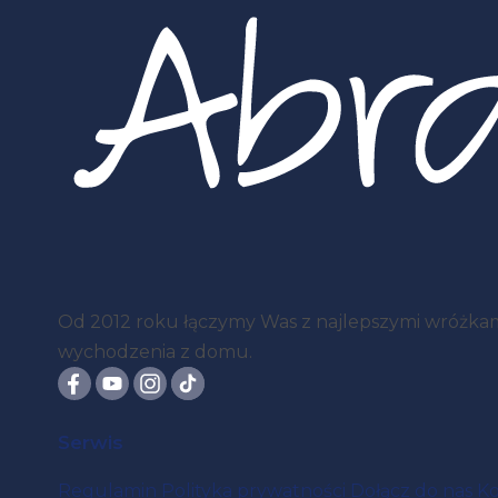
Od 2012 roku łączymy Was z najlepszymi wróżkami 
wychodzenia z domu.
Serwis
Regulamin
Polityka prywatności
Dołącz do nas
Ko