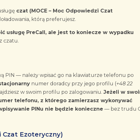
usługę
czat (MOCE – Moc Odpowiedzi Czat
doładowania, którą preferujesz.
ić usługę PreCall, ale jest to koniecze w wypadku
z czatu.
wą PIN — należy wpisać go na klawiaturze telefonu po
stacjonarny
numer doradcy przy jego profilu (
+48 22
znajdziesz w swoim profilu po zalogowaniu.
Jeżeli w swo
numer telefonu, z którego zamierzasz wykonywać
wpisywanie PINu nie będzie konieczne
— bez trudu C
 Czat Ezoteryczny)