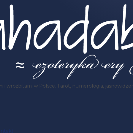
i wróżbitami w Polsce. Tarot, numerologia, jasnowidzenie
ntakt