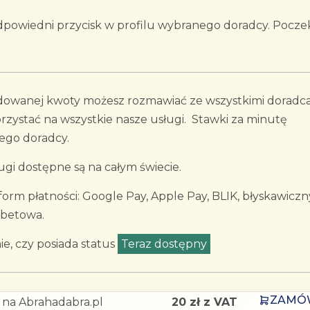
 odpowiedni przycisk w profilu wybranego doradcy. Pocze
dowanej kwoty możesz rozmawiać ze wszystkimi doradc
zystać na wszystkie nasze usługi. Stawki za minutę
ego doradcy.
gi dostępne są na całym świecie.
rm płatności: Google Pay, Apple Pay, BLIK, błyskawiczn
ebetowa.
e, czy posiada status
Teraz dostępny
ZAMÓ
 na Abrahadabra.pl
20 zł z VAT