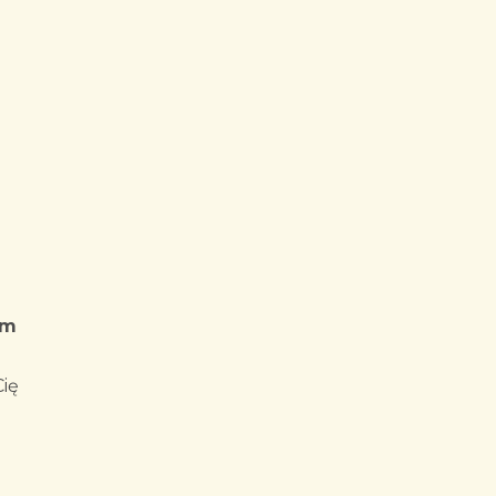
im
ię