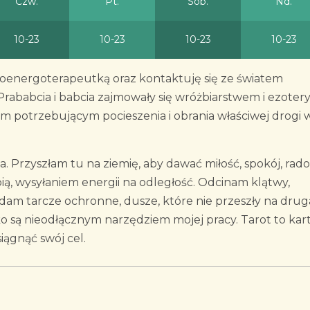
Czw.
Pt.
Sob.
Nd.
10-23
10-23
10-23
10-23
ioenergoterapeutką oraz kontaktuję się ze światem
Prababcia i babcia zajmowały się wróżbiarstwem i ezotery
m potrzebującym pocieszenia i obrania właściwej drogi 
 Przyszłam tu na ziemię, aby dawać miłość, spokój, rado
ą, wysyłaniem energii na odległość. Odcinam klątwy,
adam tarcze ochronne, dusze, które nie przeszły na drug
o są nieodłącznym narzędziem mojej pracy. Tarot to kar
iągnąć swój cel.