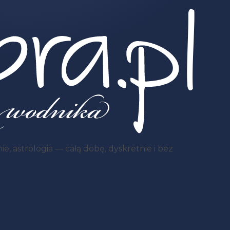
, astrologia — całą dobę, dyskretnie i bez