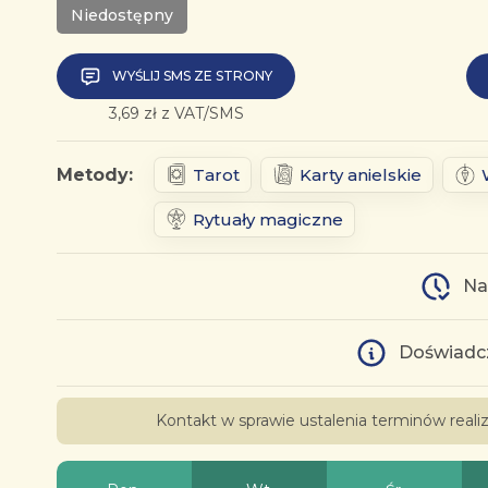
Niedostępny
WYŚLIJ SMS ZE STRONY
3,69 zł z VAT/SMS
Metody:
Tarot
Karty anielskie
Rytuały magiczne
Na
Doświadc
Kontakt w sprawie ustalenia terminów real