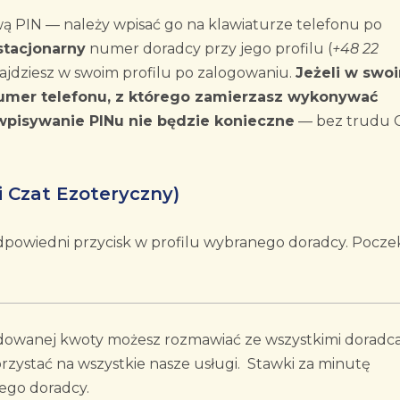
wą PIN — należy wpisać go na klawiaturze telefonu po
stacjonarny
numer doradcy przy jego profilu (
+48 22
znajdziesz w swoim profilu po zalogowaniu.
Jeżeli w swo
numer telefonu, z którego zamierzasz wykonywać
wpisywanie PINu nie będzie konieczne
— bez trudu C
 Czat Ezoteryczny)
 odpowiedni przycisk w profilu wybranego doradcy. Pocze
dowanej kwoty możesz rozmawiać ze wszystkimi doradc
zystać na wszystkie nasze usługi. Stawki za minutę
ego doradcy.