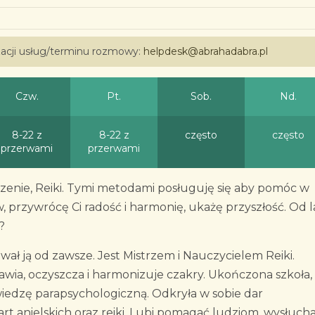
izacji usług/terminu rozmowy:
helpdesk@abrahadabra.pl
Czw.
Pt.
Sob.
Nd.
8-22 z
8-22 z
często
często
przerwami
przerwami
idzenie, Reiki. Tymi metodami posługuję się aby pomóc w
przywrócę Ci radość i harmonię, ukażę przyszłość. Od l
?
ował ją od zawsze. Jest Mistrzem i Nauczycielem Reiki.
awia, oczyszcza i harmonizuje czakry. Ukończona szkoła,
wiedzę parapsychologiczną. Odkryła w sobie dar
kart anielskich oraz reiki. Lubi pomagać ludziom, wysłuch