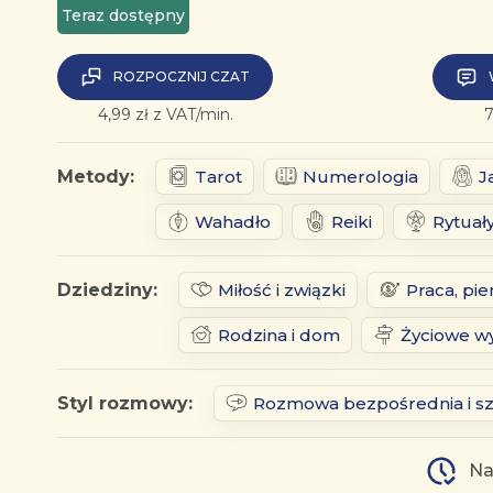
Teraz dostępny
ROZPOCZNIJ CZAT
4,99 zł z VAT/min.
7
Metody:
Tarot
Numerologia
J
Wahadło
Reiki
Rytuał
Dziedziny:
Miłość i związki
Praca, pie
Rodzina i dom
Życiowe wy
Styl rozmowy:
Rozmowa bezpośrednia i s
Na