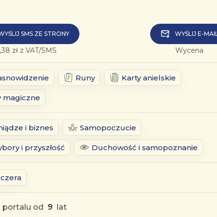
WYŚLIJ SMS ZE STRONY
WYŚLIJ E-MAI
,38 zł z VAT/SMS
Wycena
asnowidzenie
Runy
Karty anielskie
y magiczne
niądze i biznes
Samopoczucie
bory i przyszłość
Duchowość i samopoznanie
zczera
 portalu od
9
lat