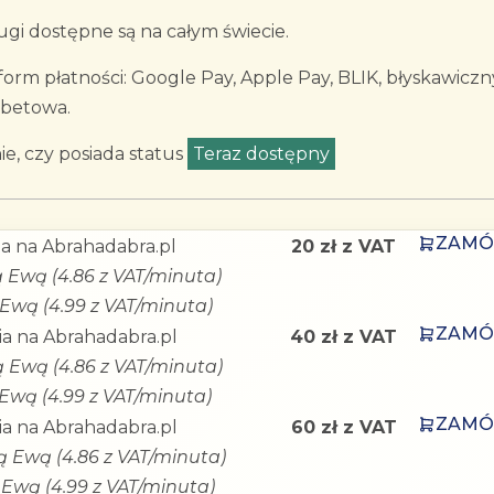
gi dostępne są na całym świecie.
rm płatności: Google Pay, Apple Pay, BLIK, błyskawiczn
ebetowa.
e, czy posiada status
Teraz dostępny
ZAM
a na Abrahadabra.pl
20 zł z VAT
ą Ewą (4.86 z VAT/minuta)
 Ewą (4.99 z VAT/minuta)
ZAM
a na Abrahadabra.pl
40 zł z VAT
ą Ewą (4.86 z VAT/minuta)
 Ewą (4.99 z VAT/minuta)
ZAM
a na Abrahadabra.pl
60 zł z VAT
ką Ewą (4.86 z VAT/minuta)
 Ewą (4.99 z VAT/minuta)