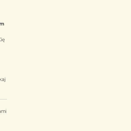
im
ię
kaj
ami