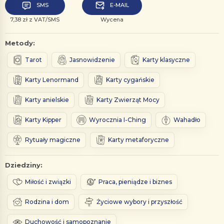
SMS
E-MAIL
7,38 zł z VAT/SMS
Wycena
Metody:
Tarot
Jasnowidzenie
Karty klasyczne
Karty Lenormand
Karty cygańskie
Karty anielskie
Karty Zwierząt Mocy
Karty Kipper
Wyrocznia I-Ching
Wahadło
Rytuały magiczne
Karty metaforyczne
Dziedziny:
Miłość i związki
Praca, pieniądze i biznes
Rodzina i dom
Życiowe wybory i przyszłość
Duchowość i samopoznanie