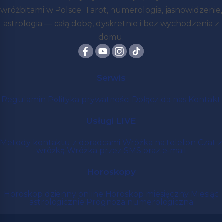
wróżbitami w Polsce. Tarot, numerologia, jasnowidzenie,
astrologia — całą dobę, dyskretnie i bez wychodzenia z
domu.
Serwis
Regulamin
Polityka prywatności
Dołącz do nas
Kontakt
Usługi LIVE
Metody kontaktu z doradcami
Wróżka na telefon
Czat z
wróżką
Wróżka przez SMS oraz e-mail
Horoskopy
Horoskop dzienny online
Horoskop miesięczny
Miesiąc
astrologicznie
Prognoza numerologiczna