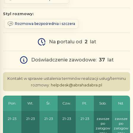
Styl rozmowy:
Rozmowa bezpośrednia i szczera
Na portalu od
2
lat
Doświadczenie zawodowe:
37
lat
Kontakt w sprawie ustalenia terminów realizacji usług/terminu
rozmowy:
helpdesk@abrahadabra.pl
Pon.
Wt.
Śr.
Czw.
Pt.
Sob.
Nd.
21-23
21-23
21-23
21-23
21-23
zawsze
zawsze
po
po
zalogow
zalogow
aniu
aniu