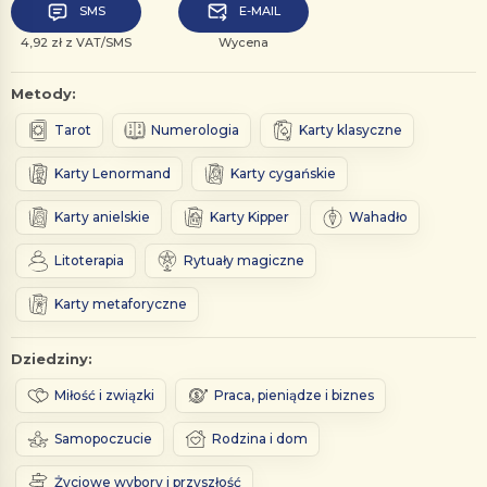
SMS
E-MAIL
4,92 zł z VAT/SMS
Wycena
Metody:
Tarot
Numerologia
Karty klasyczne
Karty Lenormand
Karty cygańskie
Karty anielskie
Karty Kipper
Wahadło
Litoterapia
Rytuały magiczne
Karty metaforyczne
Dziedziny:
Miłość i związki
Praca, pieniądze i biznes
Samopoczucie
Rodzina i dom
Życiowe wybory i przyszłość