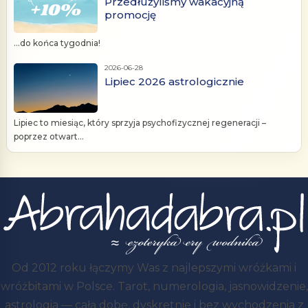
Przedłużyliśmy wakacyjną
promocję
...do końca tygodnia!
2026-06-28
Lipiec 2026 astrologicznie
Lipiec to miesiąc, który sprzyja psychofizycznej regeneracji –
poprzez otwart...
Od 2012 roku łączymy Was z najlepszymi wróżkami i
wróżbitami w Polsce. Tarot, numerologia, jasnowidzenie,
astrologia — całą dobę, dyskretnie i bez wychodzenia z