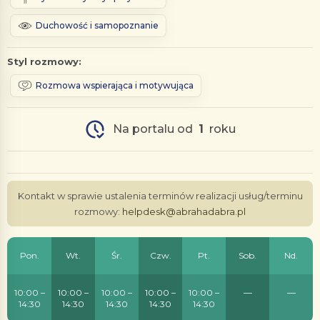
Duchowość i samopoznanie
Styl rozmowy:
Rozmowa wspierająca i motywująca
Na portalu od
1
roku
Kontakt w sprawie ustalenia terminów realizacji usług/terminu
rozmowy:
helpdesk@abrahadabra.pl
Pon.
Wt.
Śr.
Czw.
Pt.
Sob.
Nd.
10:00 –
10:00 –
10:00 –
10:00 –
10:00 –
—
—
14:30
14:30
14:30
14:30
14:30