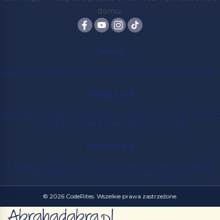
domu.
Serwis
Regulamin
Polityka prywatności
Dołącz do nas
Kontakt
Usługi LIVE
Metody kontaktu z doradcami
Wróżka na telefon
Czat z
wróżką
Wróżka przez SMS oraz e-mail
Horoskopy
Horoskop dzienny online
Horoskop miesięczny
Miesiąc
astrologicznie
Prognoza numerologiczna
© 2026 CodeRites. Wszelkie prawa zastrzeżone.