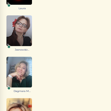
Laura
Jasnowidz...
Dagmara M....