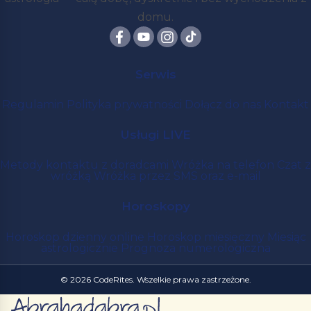
domu.
Serwis
Regulamin
Polityka prywatności
Dołącz do nas
Kontakt
Usługi LIVE
Metody kontaktu z doradcami
Wróżka na telefon
Czat z
wróżką
Wróżka przez SMS oraz e-mail
Horoskopy
Horoskop dzienny online
Horoskop miesięczny
Miesiąc
astrologicznie
Prognoza numerologiczna
© 2026 CodeRites. Wszelkie prawa zastrzeżone.