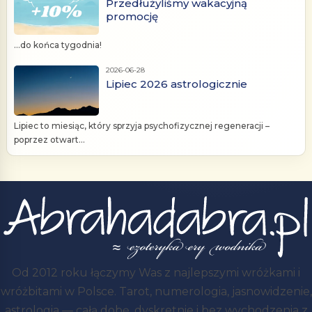
Przedłużyliśmy wakacyjną
promocję
...do końca tygodnia!
2026-06-28
Lipiec 2026 astrologicznie
Lipiec to miesiąc, który sprzyja psychofizycznej regeneracji –
poprzez otwart...
Od 2012 roku łączymy Was z najlepszymi wróżkami i
wróżbitami w Polsce. Tarot, numerologia, jasnowidzenie,
astrologia — całą dobę, dyskretnie i bez wychodzenia z