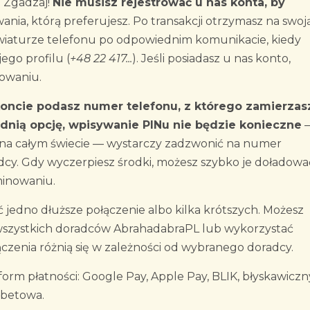
m Zgadzaj!
Nie musisz rejestrować u nas konta, by
ania, którą preferujesz. Po transakcji otrzymasz na swoj
wiaturze telefonu po odpowiednim komunikacie, kiedy
ego profilu (
+48 22 417...
). Jeśli posiadasz u nas konto,
gowaniu.
koncie podasz numer telefonu, z którego zamierzas
nią opcję, wpisywanie PINu nie będzie konieczne
 na całym świecie — wystarczy zadzwonić na numer
cy. Gdy wyczerpiesz środki, możesz szybko je doładować
minowaniu.
jedno dłuższe połączenie albo kilka krótszych. Możesz
wszystkich doradców AbrahadabraPL lub wykorzystać
ączenia różnią się w zależności od wybranego doradcy.
rm płatności: Google Pay, Apple Pay, BLIK, błyskawiczn
ebetowa.