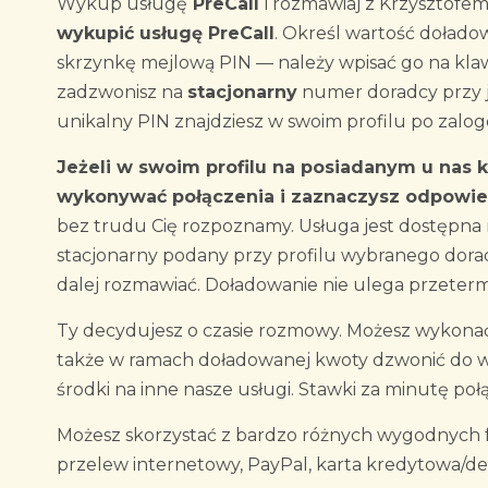
Wykup usługę
PreCall
i rozmawiaj z Krzysztofe
wykupić usługę PreCall
. Określ wartość doładow
skrzynkę mejlową PIN — należy wpisać go na kla
zadzwonisz na
stacjonarny
numer doradcy przy j
unikalny PIN znajdziesz w swoim profilu po zalo
Jeżeli w swoim profilu na posiadanym u nas 
wykonywać połączenia i zaznaczysz odpowied
bez trudu Cię rozpoznamy. Usługa jest dostępna
stacjonarny podany przy profilu wybranego dorad
dalej rozmawiać. Doładowanie nie ulega przeter
Ty decydujesz o czasie rozmowy. Możesz wykonać 
także w ramach doładowanej kwoty dzwonić do 
środki na inne nasze usługi. Stawki za minutę poł
Możesz skorzystać z bardzo różnych wygodnych fo
przelew internetowy, PayPal, karta kredytowa/d