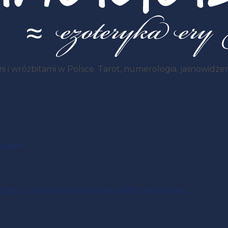
i wróżbitami w Polsce. Tarot, numerologia, jasnowidzenie
ntakt
Czat z wróżką
Wróżka przez SMS oraz e-mail