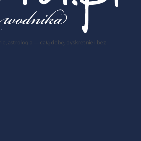
, astrologia — całą dobę, dyskretnie i bez