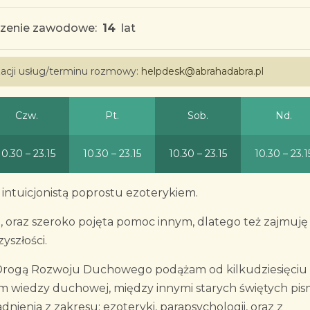
zenie zawodowe:
14
lat
izacji usług/terminu rozmowy:
helpdesk@abrahadabra.pl
Czw.
Pt.
Sob.
Nd.
10.30 – 23.15
10.30 – 23.15
10.30 – 23.15
10.30 – 23.1
 intuicjonistą poprostu ezoterykiem.
., oraz szeroko pojęta pomoc innym, dlatego też zajmuję 
szłości.
ł. Drogą Rozwoju Duchowego podążam od kilkudziesięciu l
em wiedzy duchowej, między innymi starych świętych pis
nienia z zakresu: ezoteryki, parapsychologii, oraz z