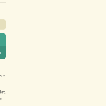
5
się
at.
m –