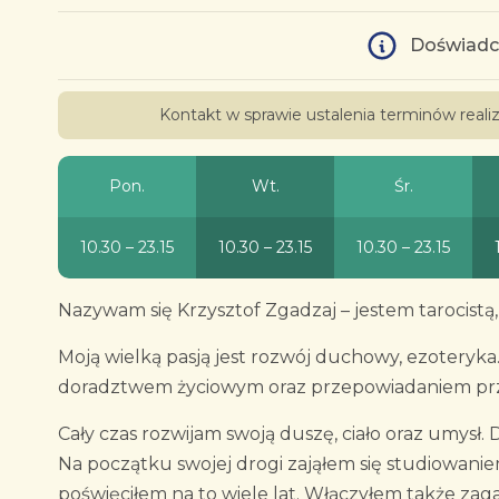
Doświadc
Kontakt w sprawie ustalenia terminów real
Pon.
Wt.
Śr.
10.30 – 23.15
10.30 – 23.15
10.30 – 23.15
Nazywam się Krzysztof Zgadzaj – jestem tarocistą,
Moją wielką pasją jest rozwój duchowy, ezoteryka
doradztwem życiowym oraz przepowiadaniem przy
Cały czas rozwijam swoją duszę, ciało oraz umys
Na początku swojej drogi zająłem się studiowani
poświęciłem na to wiele lat. Włączyłem także zagad