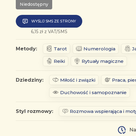
Niedostępny
WYŚLIJ SMS ZE STRONY
6,15 zł z VAT/SMS
Metody:
Tarot
Numerologia
J
Reiki
Rytuały magiczne
Dziedziny:
Miłość i związki
Praca, pie
Duchowość i samopoznanie
Styl rozmowy:
Rozmowa wspierająca i mot
Na