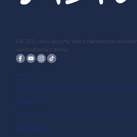
Od 2012 roku łączymy Was z najlepszymi wróżkami 
wychodzenia z domu.
Serwis
Regulamin
Polityka prywatności
Dołącz do nas
Ko
Usługi LIVE
Metody kontaktu z doradcami
Wróżka na telefon
Horoskopy