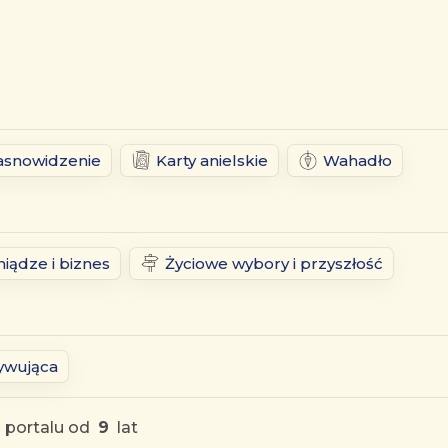
asnowidzenie
Karty anielskie
Wahadło
niądze i biznes
Życiowe wybory i przyszłość
ywująca
 portalu od
9
lat