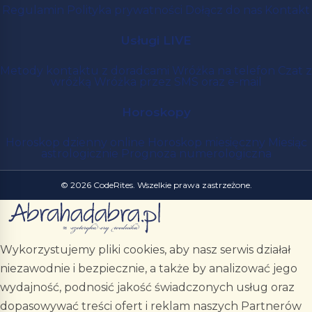
Regulamin
Polityka prywatności
Dołącz do nas
Kontakt
Usługi LIVE
Metody kontaktu z doradcami
Wróżka na telefon
Czat z
wróżką
Wróżka przez SMS oraz e-mail
Horoskopy
Horoskop dzienny online
Horoskop miesięczny
Miesiąc
astrologicznie
Prognoza numerologiczna
© 2026 CodeRites. Wszelkie prawa zastrzeżone.
Wykorzystujemy pliki cookies, aby nasz serwis działał
niezawodnie i bezpiecznie, a także by analizować jego
wydajność, podnosić jakość świadczonych usług oraz
dopasowywać treści ofert i reklam naszych Partnerów