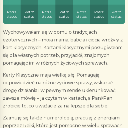
Patrz
Patrz
Patrz
Patrz
Patrz
Patrz
Patrz
status
status
status
status
status
status
status
Wychowywałam się w domu o tradycjach
ezoterycznych – moja mama, babcia i ciocia wróżyły z
kart klasycznych. Kartami klasycznymi posługiwałam
się dla własnych potrzeb, przyjaciół, znajomych,
pomagając im w różnych życiowych sprawach.
Karty Klasyczne maja wielką siłę. Pomagają
odpowiedzieć na różne życiowe sprawy, wskazać
drogę działania i w pewnym sensie ukierunkować;
zawsze mówię – ja czytam w kartach, a Pani/Pan
zrobicie to, co uważacie za najlepsze dla siebie.
Zajmuję się także numerologią, pracuję z energiami
poprzez Reiki, które jest pomocne w wielu sprawach.