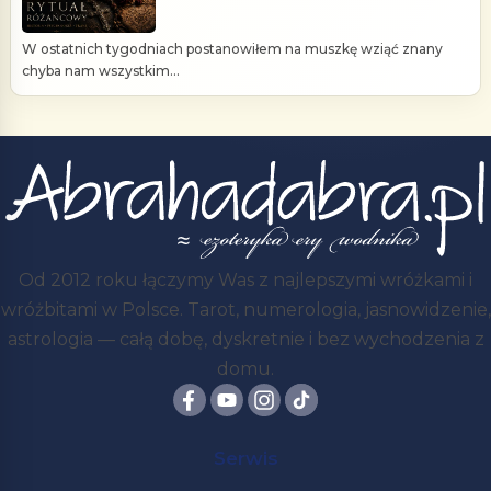
W ostatnich tygodniach postanowiłem na muszkę wziąć znany
chyba nam wszystkim...
Od 2012 roku łączymy Was z najlepszymi wróżkami i
wróżbitami w Polsce. Tarot, numerologia, jasnowidzenie,
astrologia — całą dobę, dyskretnie i bez wychodzenia z
domu.
Serwis