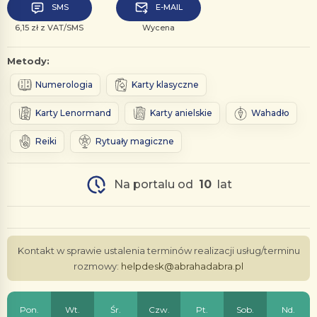
SMS
E-MAIL
6,15 zł z VAT/SMS
Wycena
Metody:
Numerologia
Karty klasyczne
Karty Lenormand
Karty anielskie
Wahadło
Reiki
Rytuały magiczne
Na portalu od
10
lat
Kontakt w sprawie ustalenia terminów realizacji usług/terminu
rozmowy:
helpdesk@abrahadabra.pl
Pon.
Wt.
Śr.
Czw.
Pt.
Sob.
Nd.