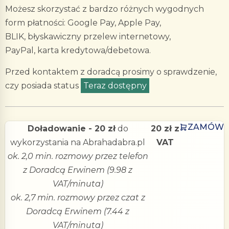
Możesz skorzystać z bardzo różnych wygodnych
form płatności: Google Pay, Apple Pay,
BLIK, błyskawiczny przelew internetowy,
PayPal, karta kredytowa/debetowa.
Przed kontaktem z doradcą prosimy o sprawdzenie,
czy posiada status
Teraz dostępny
ZAMÓW
Doładowanie - 20 zł
do
20 zł z
wykorzystania na Abrahadabra.pl
VAT
ok. 2,0 min. rozmowy przez telefon
z Doradcą Erwinem (9.98 z
VAT/minuta)
ok. 2,7 min. rozmowy przez czat z
Doradcą Erwinem (7.44 z
VAT/minuta)