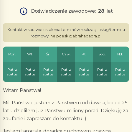
Doświadczenie zawodowe:
28
lat
Kontakt w sprawie ustalenia terminów realizacji usług/terminu
rozmowy:
helpdesk@abrahadabra.pl
Pon.
Wt.
Śr.
Czw.
Pt.
Sob.
Nd.
Patrz
Patrz
Patrz
Patrz
Patrz
Patrz
Patrz
status
status
status
status
status
status
status
Witam Państwa!
Mili Państwo, jestem z Państwem od dawna, bo od 25
lat udzielilem już Państwu miliony porad! Dziękuję za
zaufanie i zapraszam do kontaktu :)
Jestem tarocistą, doradcą duchowym, znawcą