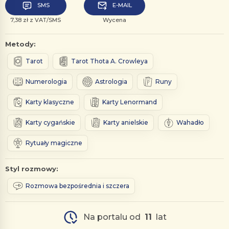
SMS
E-MAIL
7,38 zł z VAT/SMS
Wycena
Metody:
Tarot
Tarot Thota A. Crowleya
Numerologia
Astrologia
Runy
Karty klasyczne
Karty Lenormand
Karty cygańskie
Karty anielskie
Wahadło
Rytuały magiczne
Styl rozmowy:
Rozmowa bezpośrednia i szczera
Na portalu od
11
lat