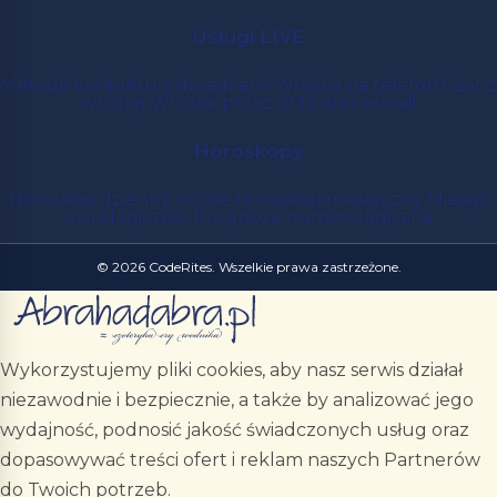
Usługi LIVE
Metody kontaktu z doradcami
Wróżka na telefon
Czat z
wróżką
Wróżka przez SMS oraz e-mail
Horoskopy
Horoskop dzienny online
Horoskop miesięczny
Miesiąc
astrologicznie
Prognoza numerologiczna
© 2026 CodeRites. Wszelkie prawa zastrzeżone.
Wykorzystujemy pliki cookies, aby nasz serwis działał
niezawodnie i bezpiecznie, a także by analizować jego
wydajność, podnosić jakość świadczonych usług oraz
dopasowywać treści ofert i reklam naszych Partnerów
do Twoich potrzeb.