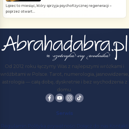
Lipiec to miesiąc, który sprzyja psychofizycznej regeneracji –
poprzez otwart...
Od 2012 roku łączymy Was z najlepszymi wróżkami i
wróżbitami w Polsce. Tarot, numerologia, jasnowidzenie,
astrologia — całą dobę, dyskretnie i bez wychodzenia z
domu.
Serwis
Regulamin
Polityka prywatności
Dołącz do nas
Kontakt