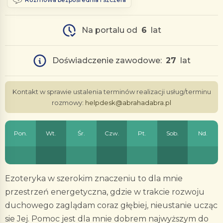
Na portalu od
6
lat
Doświadczenie zawodowe:
27
lat
Kontakt w sprawie ustalenia terminów realizacji usług/terminu
rozmowy:
helpdesk@abrahadabra.pl
Pon.
Wt.
Śr.
Czw.
Pt.
Sob.
Nd.
Ezoteryka w szerokim znaczeniu to dla mnie
przestrzeń energetyczna, gdzie w trakcie rozwoju
duchowego zaglądam coraz głębiej, nieustanie ucząc
sie Jej. Pomoc jest dla mnie dobrem najwyższym do