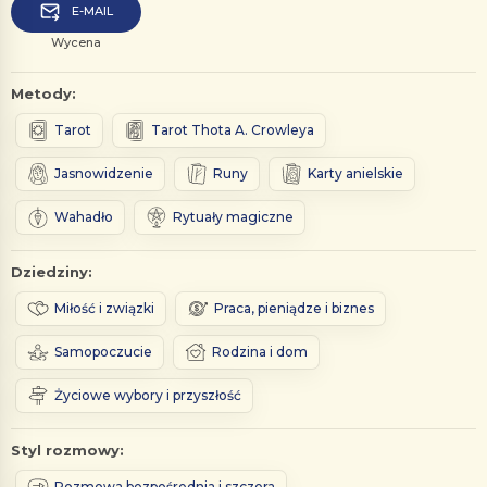
E-MAIL
Wycena
Metody:
Tarot
Tarot Thota A. Crowleya
Jasnowidzenie
Runy
Karty anielskie
Wahadło
Rytuały magiczne
Dziedziny:
Miłość i związki
Praca, pieniądze i biznes
Samopoczucie
Rodzina i dom
Życiowe wybory i przyszłość
Styl rozmowy:
Rozmowa bezpośrednia i szczera