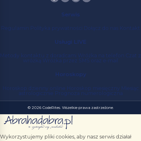
Serwis
Regulamin
Polityka prywatności
Dołącz do nas
Kontakt
Usługi LIVE
Metody kontaktu z doradcami
Wróżka na telefon
Czat z
wróżką
Wróżka przez SMS oraz e-mail
Horoskopy
Horoskop dzienny online
Horoskop miesięczny
Miesiąc
astrologicznie
Prognoza numerologiczna
© 2026 CodeRites. Wszelkie prawa zastrzeżone.
Wykorzystujemy pliki cookies, aby nasz serwis działał