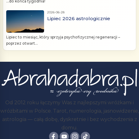
...do końca tygodnia!
2026-06-28
Lipiec 2026 astrologicznie
Lipiec to miesiąc, który sprzyja psychofizycznej regeneracji –
poprzez otwart...
Od 2012 roku łączymy Was z najlepszymi wróżkami i
wróżbitami w Polsce. Tarot, numerologia, jasnowidzenie,
astrologia — całą dobę, dyskretnie i bez wychodzenia z
domu.