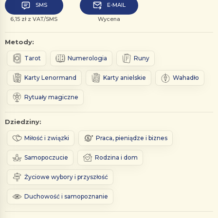
SMS
E-MAIL
6,15 zł z VAT/SMS
Wycena
Metody:
Tarot
Numerologia
Runy
Karty Lenormand
Karty anielskie
Wahadło
Rytuały magiczne
Dziedziny:
Miłość i związki
Praca, pieniądze i biznes
Samopoczucie
Rodzina i dom
Życiowe wybory i przyszłość
Duchowość i samopoznanie