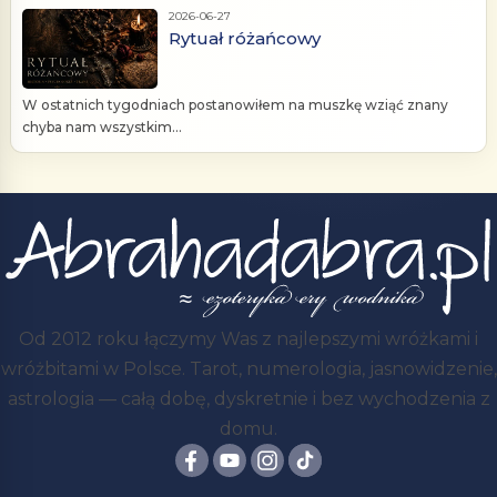
2026-06-27
Rytuał różańcowy
W ostatnich tygodniach postanowiłem na muszkę wziąć znany
chyba nam wszystkim...
Od 2012 roku łączymy Was z najlepszymi wróżkami i
wróżbitami w Polsce. Tarot, numerologia, jasnowidzenie,
astrologia — całą dobę, dyskretnie i bez wychodzenia z
domu.