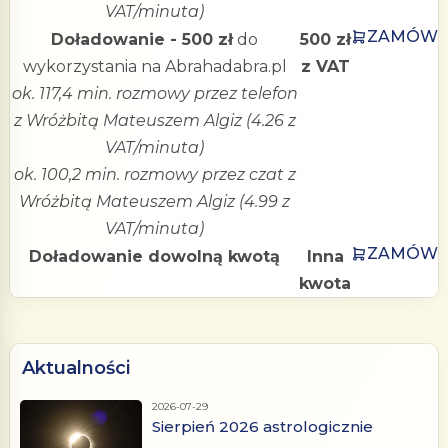
VAT/minuta)
ZAMÓW
Doładowanie - 500 zł
do
500 zł
wykorzystania na Abrahadabra.pl
z VAT
ok. 117,4 min. rozmowy przez telefon
z Wróżbitą Mateuszem Algiz (4.26 z
VAT/minuta)
ok. 100,2 min. rozmowy przez czat z
Wróżbitą Mateuszem Algiz (4.99 z
VAT/minuta)
ZAMÓW
Doładowanie dowolną kwotą
Inna
kwota
Aktualności
2026-07-29
Sierpień 2026 astrologicznie