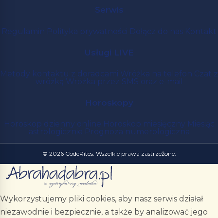
Serwis
Regulamin
Polityka prywatności
Dołącz do nas
Kontakt
Usługi LIVE
Metody kontaktu z doradcami
Wróżka na telefon
Czat z
wróżką
Wróżka przez SMS oraz e-mail
Horoskopy
Horoskop dzienny online
Horoskop miesięczny
Miesiąc
astrologicznie
Prognoza numerologiczna
© 2026 CodeRites. Wszelkie prawa zastrzeżone.
Wykorzystujemy pliki cookies, aby nasz serwis działał
niezawodnie i bezpiecznie, a także by analizować jego