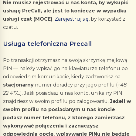
Nie musisz rejestrować u nas konta, by wykupić
usługę PreCall, ale jest to koniecze w wypadku
usługi czat (MOCE)
.
Zarejestruj się
, by korzystać z
czatu.
Usługa telefoniczna Precall
Po transakcji otrzymasz na swoją skrzynkę mejlową
PIN — należy wpisać go na klawiaturze telefonu po
odpowiednim komunikacie, kiedy zadzwonisz na
stacjonarny
numer doradcy przy jego profilu (
+48
22 417...
). Jeśli posiadasz u nas konto, unikalny PIN
znajdziesz w swoim profilu po zalogowaniu.
Jeżeli w
swoim profilu na posiadanym u nas koncie
podasz numer telefonu, z którego zamierzasz
wykonywać połączenia i zaznaczysz
odpowiednią opcję, wpisywanie PINu nie będzie