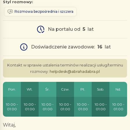
Styl rozmowy:
Rozmowa bezpośrednia i szczera
Na portalu od
5
lat
Doświadczenie zawodowe:
16
lat
Kontakt w sprawie ustalenia terminów realizacji usług/terminu
rozmowy:
helpdesk@abrahadabra.pl
Pon.
Wt.
Śr.
Czw.
Pt.
Sob.
Nd.
10:00 -
10:00 -
10:00 -
10:00 -
10:00 -
10:00 -
10:00 -
01:00
01:00
01:00
01:00
01:00
01:00
01:00
Witaj,