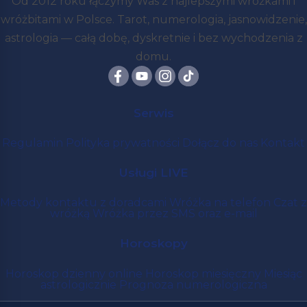
Od 2012 roku łączymy Was z najlepszymi wróżkami i
wróżbitami w Polsce. Tarot, numerologia, jasnowidzenie,
astrologia — całą dobę, dyskretnie i bez wychodzenia z
domu.
Serwis
Regulamin
Polityka prywatności
Dołącz do nas
Kontakt
Usługi LIVE
Metody kontaktu z doradcami
Wróżka na telefon
Czat z
wróżką
Wróżka przez SMS oraz e-mail
Horoskopy
Horoskop dzienny online
Horoskop miesięczny
Miesiąc
astrologicznie
Prognoza numerologiczna