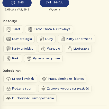
SMS
E-MAIL
3,69 zł z VAT/SMS
Wycena
Metody:
Tarot
Tarot Thota A. Crowleya
Numerologia
Runy
Karty Lenormand
Karty anielskie
Wahadło
Litoterapia
Reiki
Rytuały magiczne
Dziedziny:
Miłość i związki
Praca, pieniądze i biznes
Rodzina i dom
Życiowe wybory i przyszłość
Duchowość i samopoznanie