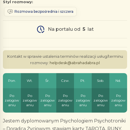
Styl rozmowy:
Rozmowa bezpośrednia i szczera
Na portalu od
5
lat
Kontakt w sprawie ustalenia terminów realizacji usług/terminu
rozmowy:
helpdesk@abrahadabra.pl
Pon.
Wt.
Śr.
Czw.
Pt.
Sob.
Nd.
Po
Po
Po
Po
Po
Po
Po
zalogow
zalogow
zalogow
zalogow
zalogow
zalogow
zalogow
aniu
aniu
aniu
aniu
aniu
aniu
aniu
Jestem dyplomowanym Psychologiem Psychotroniki
– Doradcą Życiowym, stawiam karty TAROTA, RUNY,