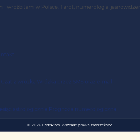
i wróżbitami w Polsce. Tarot, numerologia, jasnowidzenie
ntakt
Czat z wróżką
Wróżka przez SMS oraz e-mail
esiąc astrologicznie
Prognoza numerologiczna
© 2026 CodeRites. Wszelkie prawa zastrzeżone.