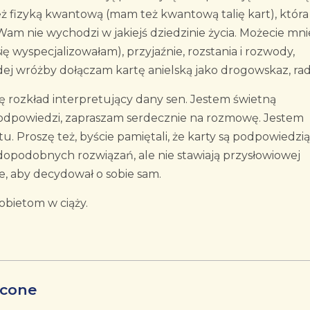
eż fizyką kwantową (mam też kwantową talię kart), która
Wam nie wychodzi w jakiejś dziedzinie życia. Możecie mni
ię wyspecjalizowałam), przyjaźnie, rozstania i rozwody,
żdej wróżby dołączam kartę anielską jako drogowskaz, rad
ię rozkład interpretujący dany sen. Jestem świetną
h odpowiedzi, zapraszam serdecznie na rozmowę. Jestem
 Proszę też, byście pamiętali, że karty są podpowiedzią,
dopodobnych rozwiązań, ale nie stawiają przysłowiowej
e, aby decydował o sobie sam.
obietom w ciąży.
acone