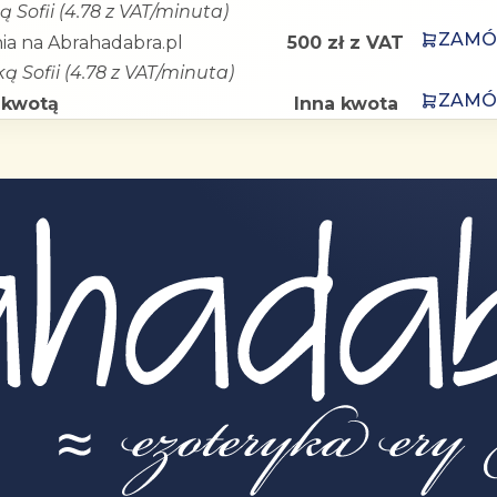
ą Sofii (4.78 z VAT/minuta)
ZAM
ia na Abrahadabra.pl
500 zł z VAT
ą Sofii (4.78 z VAT/minuta)
ZAM
 kwotą
Inna kwota