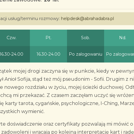
izacji usług/terminu rozmowy:
helpdesk@abrahadabra.pl
Czw.
Pt.
Sob.
Nd.
16.30-24.00
16.30-24.00
Po zalogowaniu
Po zalogowa
czątek mojej drogi zaczyna się w punkcie, kiedy w pewn
ył Anioł Sofija, stąd też mój pseudonim - Sofii. Drugim z n
cie nowego rozdziału w życiu, mojej ścieżki duchowej. Od
 chcą mi przekazać. Z czasem zaczęłam uczyć się wróżen
się karty tarota, cygańskie, psychologiczne, I-Ching, Marze
wszystkich wymienić.
yte doświadczenie oraz certyfikaty pozwalają mi mówić o
ą zadowoleni i wracają po kolejną interpretację kart i radę