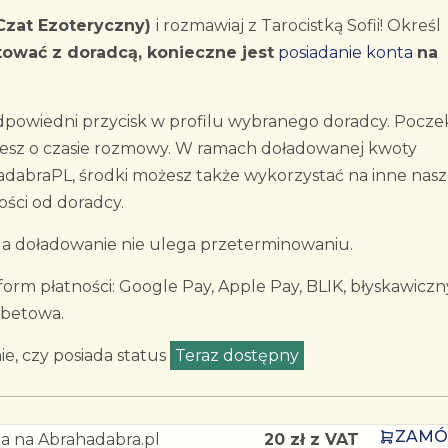
zat Ezoteryczny)
i rozmawiaj z Tarocistką Sofii! Określ
tować z doradcą, konieczne jest
posiadanie konta
na
 odpowiedni przycisk w profilu wybranego doradcy. Pocze
jesz o czasie rozmowy. W ramach doładowanej kwoty
dabraPL, środki możesz także wykorzystać na inne nas
ości od doradcy.
, a doładowanie nie ulega przeterminowaniu.
rm płatności: Google Pay, Apple Pay, BLIK, błyskawiczn
ebetowa.
e, czy posiada status
Teraz dostępny
.
ZAM
a na Abrahadabra.pl
20 zł z VAT