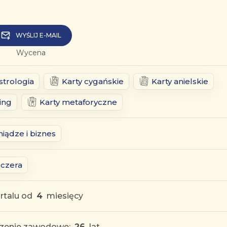
WYŚLIJ E-MAIL
Wycena
strologia
Karty cygańskie
Karty anielskie
ing
Karty metaforyczne
niądze i biznes
zczera
rtalu od
4
miesięcy
zenie zawodowe:
26
lat