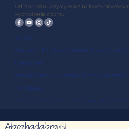
Od 2012 roku łączymy Was z najlepszymi wróżkami 
wychodzenia z domu.
Serwis
Regulamin
Polityka prywatności
Dołącz do nas
Ko
Usługi LIVE
Metody kontaktu z doradcami
Wróżka na telefon
Horoskopy
Horoskop dzienny online
Horoskop miesięczny
Mi