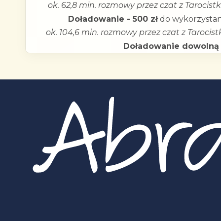
ok. 62,8 min. rozmowy przez czat z Tarocistk
Doładowanie - 500 zł
do wykorzystan
ok. 104,6 min. rozmowy przez czat z Tarocistk
Doładowanie dowolną