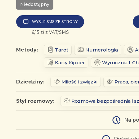
Niedostępny
WYŚLIJ SMS ZE STRONY
6,15 zł z VAT/SMS
Metody:
Tarot
Numerologia
A
Karty Kipper
Wyrocznia I-Ch
Dziedziny:
Miłość i związki
Praca, pie
Styl rozmowy:
Rozmowa bezpośrednia i s
Na po
Doświadc