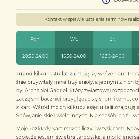
Kontakt w sprawie ustalenia terminów real
Pon.
Wt.
Śr.
20:30-24:00
16.30-24.00
16.30-24.00
Już od kilkunastu lat zajmuję się wróżeniem. Po
śnie przywitały mnie trzy anioły, a jednym z nich b
był Archanioł Gabriel, który zwiastował rozpoczę
zaczęłam baczniej przyglądać się snom i temu, co
z kart. Wśród moich kilkudziesięciu talii znajdują 
Snów, anielskie i wiele innych. Nie sposób ich tu 
Moje rozkłądy kart można liczyć w tysiącach. Nab
sobie, że jestem świetną tarocistką, a moi klienci s