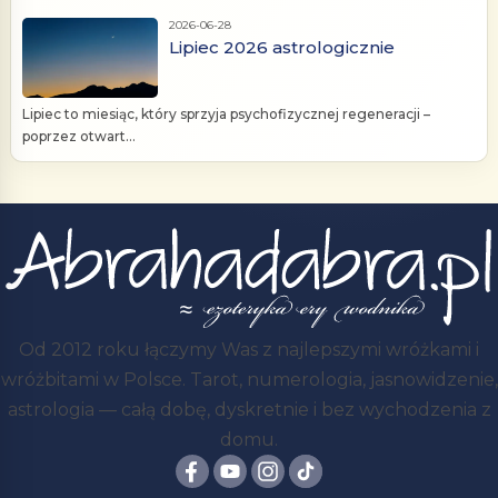
2026-06-28
Lipiec 2026 astrologicznie
Lipiec to miesiąc, który sprzyja psychofizycznej regeneracji –
poprzez otwart...
Od 2012 roku łączymy Was z najlepszymi wróżkami i
wróżbitami w Polsce. Tarot, numerologia, jasnowidzenie,
astrologia — całą dobę, dyskretnie i bez wychodzenia z
domu.