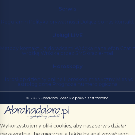
Serwis
Regulamin
Polityka prywatności
Dołącz do nas
Kontakt
Usługi LIVE
Metody kontaktu z doradcami
Wróżka na telefon
Czat z
wróżką
Wróżka przez SMS oraz e-mail
Horoskopy
Horoskop dzienny online
Horoskop miesięczny
Miesiąc
astrologicznie
Prognoza numerologiczna
© 2026 CodeRites. Wszelkie prawa zastrzeżone.
Wykorzystujemy pliki cookies, aby nasz serwis działał
niezawodnie i bezpiecznie, a także by analizować jego