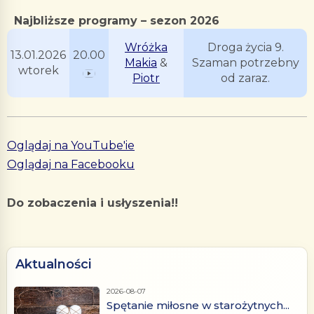
Najbliższe programy – sezon 2026
Wróżka
Droga życia 9.
13.01.2026
20.00
Makia
&
Szaman potrzebny
wtorek
Piotr
od zaraz.
Oglądaj na YouTube'ie
Oglądaj na Facebooku
Do zobaczenia i usłyszenia!!
Aktualności
2026-08-07
Spętanie miłosne w starożytnych...