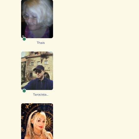
Thais
Tarocista...