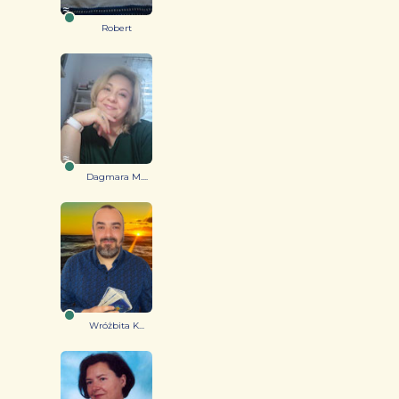
Robert
Dagmara M....
Wróżbita K...