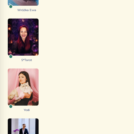
Wróżka Ewa
5*Tarot
Yodi