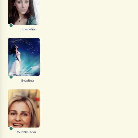
Ezosiostra
Ewelina
Wróżka Ann...