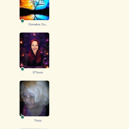
Doradca Du...
5*Tarot
Thais