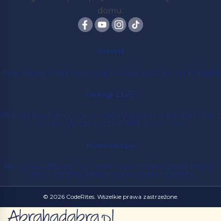
domu.
Serwis
Regulamin
Polityka prywatności
Dołącz do nas
Kontakt
Usługi LIVE
Metody kontaktu z doradcami
Wróżka na telefon
Czat z
wróżką
Wróżka przez SMS oraz e-mail
Horoskopy
Horoskop dzienny online
Horoskop miesięczny
Miesiąc
astrologicznie
Prognoza numerologiczna
© 2026 CodeRites. Wszelkie prawa zastrzeżone.