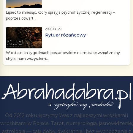
Lipiec to miesiąc, który sprzyja psychofizycznej regeneracji –
poprzez otwart...
2026-06-27
Rytuał różańcowy
W ostatnich tygodniach postanowiłem na muszkę wziąć znany
chyba nam wszystkim...
Od 2012 roku łączymy Was z najlepszymi wróżkami i
wróżbitami w Polsce. Tarot, numerologia, jasnowidzenie,
astrologia — całą dobę, dyskretnie i bez wychodzenia z