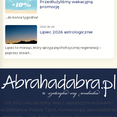
Przedłużyliśmy wakacyjną
promocję
...do końca tygodnia!
2026-06-28
Lipiec 2026 astrologicznie
Lipiec to miesiąc, który sprzyja psychofizycznej regeneracji –
poprzez otwart...
Od 2012 roku łączymy Was z najlepszymi wróżkami i
wróżbitami w Polsce. Tarot, numerologia, jasnowidzenie,
astrologia — całą dobę, dyskretnie i bez wychodzenia z