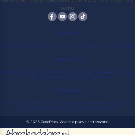
domu.
Serwis
Regulamin
Polityka prywatności
Dołącz do nas
Kontakt
Usługi LIVE
Metody kontaktu z doradcami
Wróżka na telefon
Czat z
wróżką
Wróżka przez SMS oraz e-mail
Horoskopy
Horoskop dzienny online
Horoskop miesięczny
Miesiąc
astrologicznie
Prognoza numerologiczna
© 2026 CodeRites. Wszelkie prawa zastrzeżone.