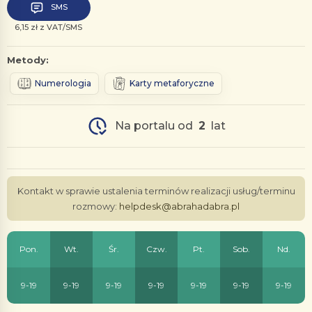
SMS
6,15 zł z VAT/SMS
Metody:
Numerologia
Karty metaforyczne
Na portalu od
2
lat
Kontakt w sprawie ustalenia terminów realizacji usług/terminu
rozmowy:
helpdesk@abrahadabra.pl
Pon.
Wt.
Śr.
Czw.
Pt.
Sob.
Nd.
9-19
9-19
9-19
9-19
9-19
9-19
9-19