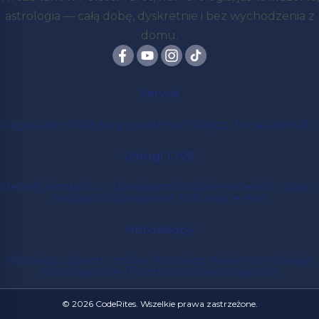
astrologia — całą dobę, dyskretnie i bez wychodzenia z
domu.
Serwis
Regulamin
Polityka prywatności
Dołącz do nas
Kontakt
Usługi LIVE
Metody kontaktu z doradcami
Wróżka na telefon
Czat z
wróżką
Wróżka przez SMS oraz e-mail
Horoskopy
Horoskop dzienny online
Horoskop miesięczny
Miesiąc
astrologicznie
Prognoza numerologiczna
© 2026 CodeRites. Wszelkie prawa zastrzeżone.