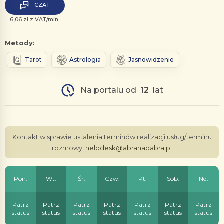
CZAT
6,06 zł z VAT/min.
Metody:
Tarot
Astrologia
Jasnowidzenie
Na portalu od
12
lat
Kontakt w sprawie ustalenia terminów realizacji usług/terminu
rozmowy:
helpdesk@abrahadabra.pl
Pon.
Wt.
Śr.
Czw.
Pt.
Sob.
Nd.
Patrz
Patrz
Patrz
Patrz
Patrz
Patrz
Patrz
status
status
status
status
status
status
status