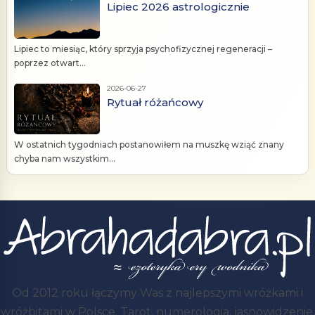
Lipiec 2026 astrologicznie
Lipiec to miesiąc, który sprzyja psychofizycznej regeneracji –
poprzez otwart...
2026-06-27
Rytuał różańcowy
W ostatnich tygodniach postanowiłem na muszkę wziąć znany
chyba nam wszystkim...
Od 2012 roku łączymy Was z najlepszymi wróżkami i
wróżbitami w Polsce. Tarot, numerologia, jasnowidzenie,