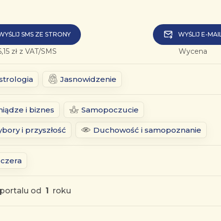
WYŚLIJ SMS ZE STRONY
WYŚLIJ E-MAI
6,15 zł z VAT/SMS
Wycena
strologia
Jasnowidzenie
niądze i biznes
Samopoczucie
bory i przyszłość
Duchowość i samopoznanie
zczera
portalu od
1
roku