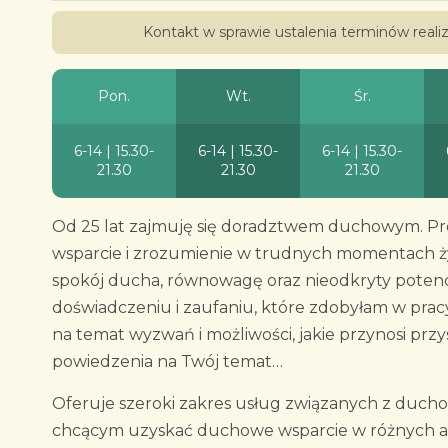
Kontakt w sprawie ustalenia terminów real
Pon.
Wt.
Śr.
6-14 | 15.30-
6-14 | 15.30-
6-14 | 15.30-
21.30
21.30
21.30
Od 25 lat zajmuję się doradztwem duchowym. Prof
wsparcie i zrozumienie w trudnych momentach życ
spokój ducha, równowagę oraz nieodkryty potencja
doświadczeniu i zaufaniu, które zdobyłam w prac
na temat wyzwań i możliwości, jakie przynosi prz
powiedzenia na Twój temat…
Oferuje szeroki zakres usług związanych z duch
chcącym uzyskać duchowe wsparcie w różnych asp