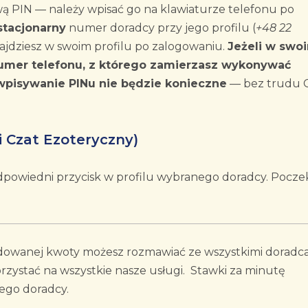
wą PIN — należy wpisać go na klawiaturze telefonu po
stacjonarny
numer doradcy przy jego profilu (
+48 22
znajdziesz w swoim profilu po zalogowaniu.
Jeżeli w swo
numer telefonu, z którego zamierzasz wykonywać
wpisywanie PINu nie będzie konieczne
— bez trudu C
 Czat Ezoteryczny)
 odpowiedni przycisk w profilu wybranego doradcy. Pocze
dowanej kwoty możesz rozmawiać ze wszystkimi doradc
zystać na wszystkie nasze usługi. Stawki za minutę
ego doradcy.