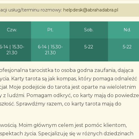
izacji usług/terminu rozmowy:
helpdesk@abrahadabra.pl
Czw.
Pt.
Sob.
Nd.
6-14 | 15.30-
6-14 | 15.30-
5-22
5-22
21.30
21.30
esjonalna tarocistka to osoba godna zaufania, dająca
ia. Karty tarota są jak kompas, który pomaga odnaleźć
ł. Moje podejście do tarota jest oparte na wieloletnim
y z ludźmi. Pomagam odkryć, co karty mają do powiedze
yszłość. Sprawdźmy razem, co karty tarota mają do
owością. Moim głównym celem jest pomóc klientom,
ektach życia. Specjalizuję się w różnych dziedzinach