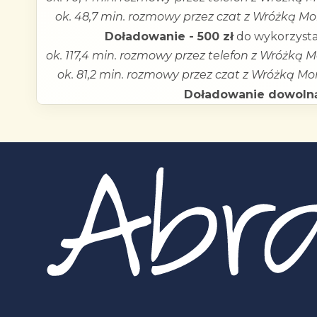
ok. 48,7 min. rozmowy przez czat z Wróżką Mon
Doładowanie - 500 zł
do wykorzysta
ok. 117,4 min. rozmowy przez telefon z Wróżką M
ok. 81,2 min. rozmowy przez czat z Wróżką Mon
Doładowanie dowoln