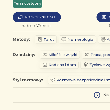
Teraz dostępny
ROZPOCZNIJ CZAT
6,16 zł z VAT/min.
Metody:
Tarot
Numerologia
A
Dziedziny:
Miłość i związki
Praca, pie
Rodzina i dom
Życiowe wy
Styl rozmowy:
Rozmowa bezpośrednia i s
Na 