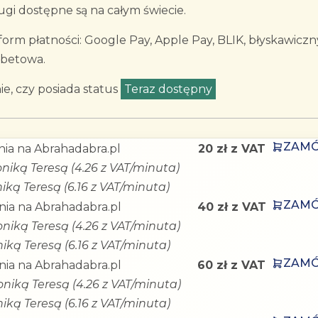
gi dostępne są na całym świecie.
rm płatności: Google Pay, Apple Pay, BLIK, błyskawiczn
ebetowa.
e, czy posiada status
Teraz dostępny
ZAM
ia na Abrahadabra.pl
20 zł z VAT
niką Teresą (4.26 z VAT/minuta)
iką Teresą (6.16 z VAT/minuta)
ZAM
ia na Abrahadabra.pl
40 zł z VAT
niką Teresą (4.26 z VAT/minuta)
iką Teresą (6.16 z VAT/minuta)
ZAM
ia na Abrahadabra.pl
60 zł z VAT
oniką Teresą (4.26 z VAT/minuta)
iką Teresą (6.16 z VAT/minuta)