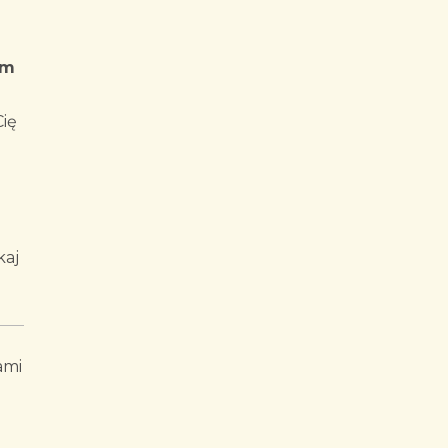
im
ię
kaj
ami