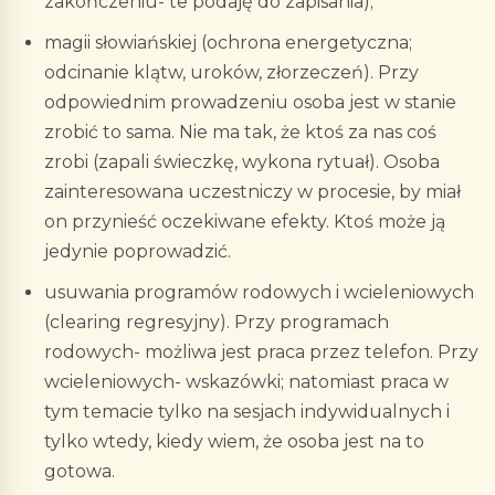
zakończeniu- te podaję do zapisania);
magii słowiańskiej (ochrona energetyczna;
odcinanie klątw, uroków, złorzeczeń). Przy
odpowiednim prowadzeniu osoba jest w stanie
zrobić to sama. Nie ma tak, że ktoś za nas coś
zrobi (zapali świeczkę, wykona rytuał). Osoba
zainteresowana uczestniczy w procesie, by miał
on przynieść oczekiwane efekty. Ktoś może ją
jedynie poprowadzić.
usuwania programów rodowych i wcieleniowych
(clearing regresyjny). Przy programach
rodowych- możliwa jest praca przez telefon. Przy
wcieleniowych- wskazówki; natomiast praca w
tym temacie tylko na sesjach indywidualnych i
tylko wtedy, kiedy wiem, że osoba jest na to
gotowa.