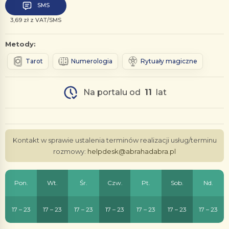
SMS
3,69 zł z VAT/SMS
Metody:
Tarot
Numerologia
Rytuały magiczne
Na portalu od
11
lat
Kontakt w sprawie ustalenia terminów realizacji usług/terminu
rozmowy:
helpdesk@abrahadabra.pl
Pon.
Wt.
Śr.
Czw.
Pt.
Sob.
Nd.
17 – 23
17 – 23
17 – 23
17 – 23
17 – 23
17 – 23
17 – 23