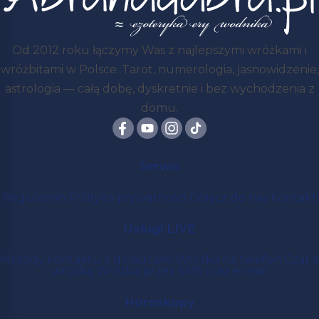
Od 2012 roku łączymy Was z najlepszymi wróżkami i
wróżbitami w Polsce. Tarot, numerologia, jasnowidzenie,
astrologia — całą dobę, dyskretnie i bez wychodzenia z
domu.
Serwis
Regulamin
Polityka prywatności
Dołącz do nas
Kontakt
Usługi LIVE
Metody kontaktu z doradcami
Wróżka na telefon
Czat z
wróżką
Wróżka przez SMS oraz e-mail
Horoskopy