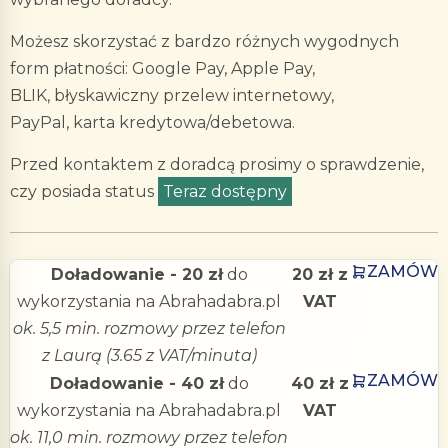
Możesz skorzystać z bardzo różnych wygodnych
form płatności: Google Pay, Apple Pay,
BLIK, błyskawiczny przelew internetowy,
PayPal, karta kredytowa/debetowa.
Przed kontaktem z doradcą prosimy o sprawdzenie,
czy posiada status
Teraz dostępny
.
ZAMÓW
Doładowanie - 20 zł
do
20 zł z
wykorzystania na Abrahadabra.pl
VAT
ok. 5,5 min. rozmowy przez telefon
z Laurą (3.65 z VAT/minuta)
ZAMÓW
Doładowanie - 40 zł
do
40 zł z
wykorzystania na Abrahadabra.pl
VAT
ok. 11,0 min. rozmowy przez telefon