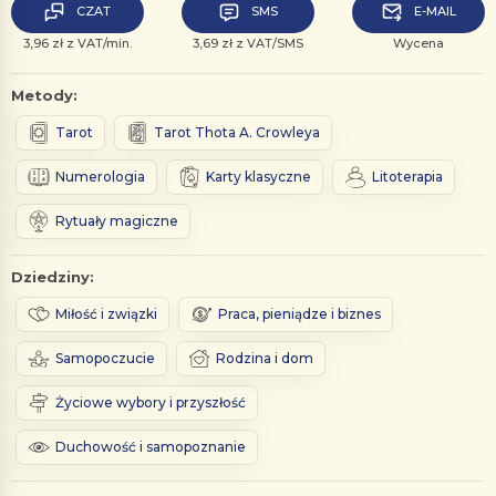
CZAT
SMS
E-MAIL
3,96 zł z VAT/min.
3,69 zł z VAT/SMS
Wycena
Metody:
Tarot
Tarot Thota A. Crowleya
Numerologia
Karty klasyczne
Litoterapia
Rytuały magiczne
Dziedziny:
Miłość i związki
Praca, pieniądze i biznes
Samopoczucie
Rodzina i dom
Życiowe wybory i przyszłość
Duchowość i samopoznanie