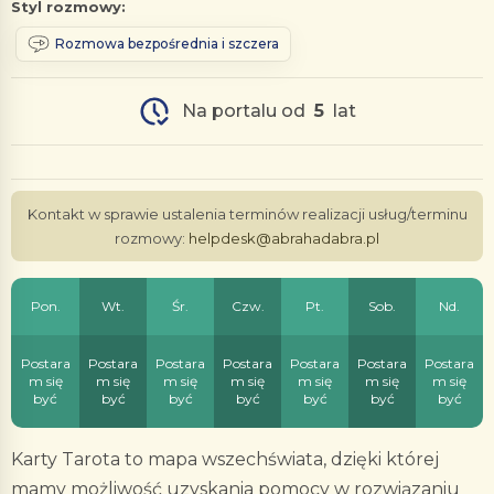
Styl rozmowy:
Rozmowa bezpośrednia i szczera
Na portalu od
5
lat
Kontakt w sprawie ustalenia terminów realizacji usług/terminu
rozmowy:
helpdesk@abrahadabra.pl
Pon.
Wt.
Śr.
Czw.
Pt.
Sob.
Nd.
Postara
Postara
Postara
Postara
Postara
Postara
Postara
m się
m się
m się
m się
m się
m się
m się
być
być
być
być
być
być
być
Karty Tarota to mapa wszechświata, dzięki której
mamy możliwość uzyskania pomocy w rozwiązaniu