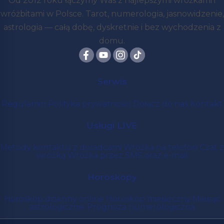
Od 2012 roku łączymy Was z najlepszymi wróżkami i
wróżbitami w Polsce. Tarot, numerologia, jasnowidzenie,
astrologia — całą dobę, dyskretnie i bez wychodzenia z
domu.
Serwis
Regulamin
Polityka prywatności
Dołącz do nas
Kontakt
Usługi LIVE
Metody kontaktu z doradcami
Wróżka na telefon
Czat z
wróżką
Wróżka przez SMS oraz e-mail
Horoskopy
Horoskop dzienny online
Horoskop miesięczny
Miesiąc
astrologicznie
Prognoza numerologiczna