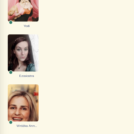
Yodi
Ezosiostra
Wróżka Ann...