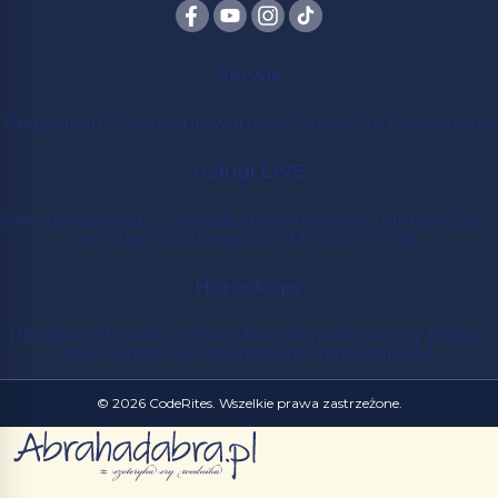
Serwis
Regulamin
Polityka prywatności
Dołącz do nas
Kontakt
Usługi LIVE
Metody kontaktu z doradcami
Wróżka na telefon
Czat z
wróżką
Wróżka przez SMS oraz e-mail
Horoskopy
Horoskop dzienny online
Horoskop miesięczny
Miesiąc
astrologicznie
Prognoza numerologiczna
© 2026 CodeRites. Wszelkie prawa zastrzeżone.