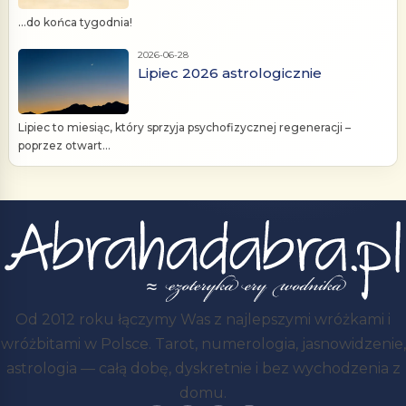
...do końca tygodnia!
2026-06-28
Lipiec 2026 astrologicznie
Lipiec to miesiąc, który sprzyja psychofizycznej regeneracji –
poprzez otwart...
Od 2012 roku łączymy Was z najlepszymi wróżkami i
wróżbitami w Polsce. Tarot, numerologia, jasnowidzenie,
astrologia — całą dobę, dyskretnie i bez wychodzenia z
domu.