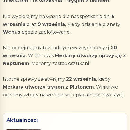
Jowiszem
i
18 września
-
trygon z Uranem
.
Nie wybierajmy na ważne dla nas spotkania dni
5
września
oraz
9 września,
kiedy działanie planety
Wenus
będzie zablokowane.
Nie podejmujmy też żadnych ważnych decyzji
20
września.
W ten czas
Merkury utworzy opozycję z
Neptunem
. Możemy zostać oszukani.
Istotne sprawy załatwiajmy
22 września
, kiedy
Merkury utworzy trygon z Plutonem
. Wnikliwie
ocenimy wtedy nasze szanse i opłacalność inwestycji.
Aktualności