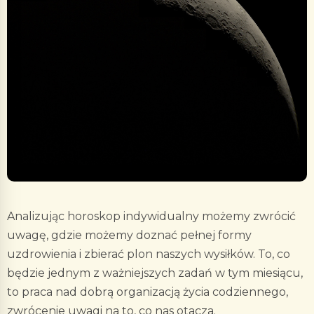
Analizując horoskop indywidualny możemy zwrócić
uwagę, gdzie możemy doznać pełnej formy
uzdrowienia i zbierać plon naszych wysiłków. To, co
będzie jednym z ważniejszych zadań w tym miesiącu,
to praca nad dobrą organizacją życia codziennego,
zwrócenie uwagi na to, co nas otacza.