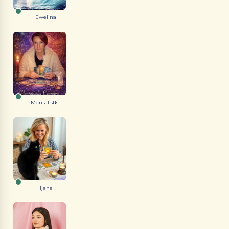
Ewelina
Mentalistk...
Iljana