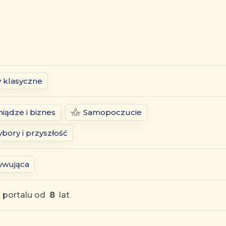
y klasyczne
niądze i biznes
Samopoczucie
bory i przyszłość
ywująca
 portalu od
8
lat