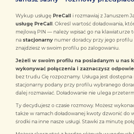
Wykup usługę
PreCall
i rozmawiaj z Januszem 
usługę PreCall
. Określ wartość doładowania, któ
mejlową PIN — należy wpisać go na klawiaturze 
na
stacjonarny
numer doradcy przy jego profilu 
znajdziesz w swoim profilu po zalogowaniu.
Jeżeli w swoim profilu na posiadanym u nas 
wykonywać połączenia i zaznaczysz odpowied
bez trudu Cię rozpoznamy. Usługa jest dostępna
stacjonarny podany przy profilu wybranego dorad
dalej rozmawiać. Doładowanie nie ulega przeter
Ty decydujesz o czasie rozmowy. Możesz wykonać 
także w ramach doładowanej kwoty dzwonić do 
środki na inne nasze usługi. Stawki za minutę poł