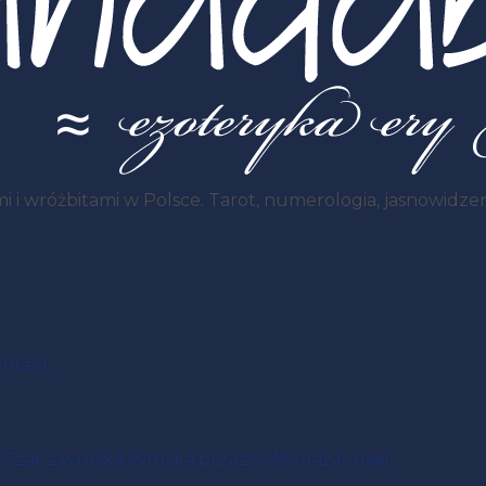
i wróżbitami w Polsce. Tarot, numerologia, jasnowidzenie
ntakt
Czat z wróżką
Wróżka przez SMS oraz e-mail