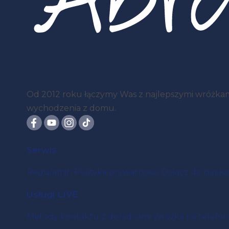
Od 2012 roku łączymy Was z najlepszymi wróżkami 
wychodzenia z domu.
Serwis
Regulamin
Polityka prywatności
Dołącz do nas
Ko
Usługi LIVE
Metody kontaktu z doradcami
Wróżka na telefon