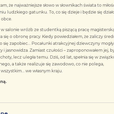
am, że najważniejsze słowo w słownikach świata to miłość
u ludzkiego gatunku. To, co się dzieje i będzie się dział
 obce.
 w salonie wróżb ze studentką piszącą pracę magisterską
się o obronę pracy. Kiedy powiedziałem, że zaliczy średn
o się zapobiec… Pocałunki atrakcyjnej dziewczyny mogły
i jasnowidza. Zamiast czułości – zaproponowałem jej, b
hoty, lecz uległa temu. Dziś, od lat, spełnia się w związ
go, a także realizuje się zawodowo, co nie polega,
e wszystkim… we własnym kraju.
ną.
one