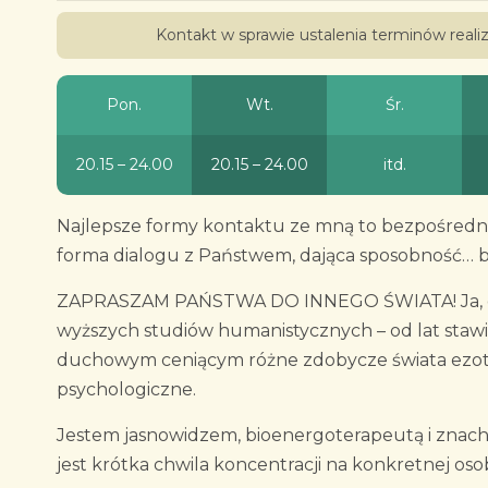
Kontakt w sprawie ustalenia terminów real
Pon.
Wt.
Śr.
20.15 – 24.00
20.15 – 24.00
itd.
Najlepsze formy kontaktu ze mną to bezpośredni
forma dialogu z Państwem, dająca sposobność… b
ZAPRASZAM PAŃSTWA DO INNEGO ŚWIATA! Ja, do
wyższych studiów humanistycznych – od lat stawi
duchowym ceniącym różne zdobycze świata ezotery
psychologiczne.
Jestem jasnowidzem, bioenergoterapeutą i znach
jest krótka chwila koncentracji na konkretnej osob