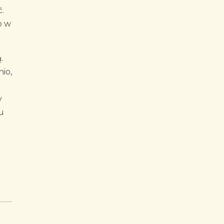
.
o w
.
io,
y
ku