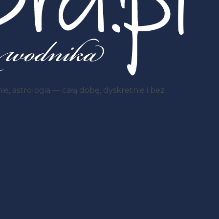
, astrologia — całą dobę, dyskretnie i bez