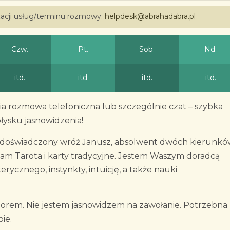
izacji usług/terminu rozmowy:
helpdesk@abrahadabra.pl
Czw.
Pt.
Sob.
Nd.
itd.
itd.
itd.
itd.
a rozmowa telefoniczna lub szczególnie czat – szybka
łysku jasnowidzenia!
świadczony wróż Janusz, absolwent dwóch kierunkó
am Tarota i karty tradycyjne. Jestem Waszym doradcą
cznego, instynkty, intuicję, a także nauki
orem. Nie jestem jasnowidzem na zawołanie. Potrzebna
ie.