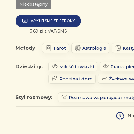
Niedostępny
WYŚLIJ SMS ZE STRONY
3,69 zł z VAT/SMS
Metody:
Tarot
Astrologia
Kart
Dziedziny:
Miłość i związki
Praca, pie
Rodzina i dom
Życiowe wy
Styl rozmowy:
Rozmowa wspierająca i mot
Na