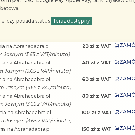
rm płatności: Google Pay, Apple Pay, BLIK, błyskawiczn
ebetowa.
e, czy posiada status
Teraz dostępny
.
ZAM
ia na Abrahadabra.pl
20 zł z VAT
m Jasnym (3.65 z VAT/minuta)
ZAM
ia na Abrahadabra.pl
40 zł z VAT
em Jasnym (3.65 z VAT/minuta)
ZAM
ia na Abrahadabra.pl
60 zł z VAT
em Jasnym (3.65 z VAT/minuta)
ZAM
ia na Abrahadabra.pl
80 zł z VAT
em Jasnym (3.65 z VAT/minuta)
ZAM
ia na Abrahadabra.pl
100 zł z VAT
em Jasnym (3.65 z VAT/minuta)
ZAM
ia na Abrahadabra.pl
150 zł z VAT