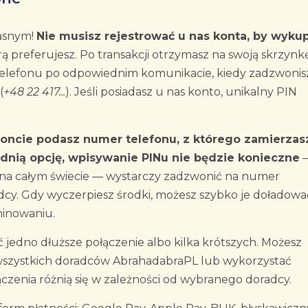
Jasnym!
Nie musisz rejestrować u nas konta, by wykup
rą preferujesz. Po transakcji otrzymasz na swoją skrzynk
telefonu po odpowiednim komunikacie, kiedy zadzwonis
(
+48 22 417...
). Jeśli posiadasz u nas konto, unikalny PIN
koncie podasz numer telefonu, z którego zamierzas
nią opcję, wpisywanie PINu nie będzie konieczne
 na całym świecie — wystarczy zadzwonić na numer
cy. Gdy wyczerpiesz środki, możesz szybko je doładować
minowaniu.
jedno dłuższe połączenie albo kilka krótszych. Możesz
wszystkich doradców AbrahadabraPL lub wykorzystać
ączenia różnią się w zależności od wybranego doradcy.