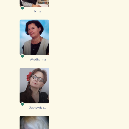
Nina
Wróżka Ina
Jasnowidz...