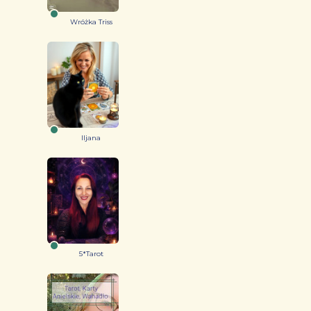
Wróżka Triss
Iljana
5*Tarot