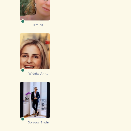
Irmina
Wróżka Ann...
Doradca Erwin