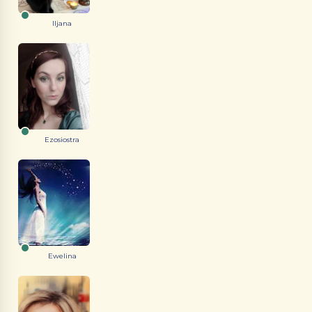
Iljana
Ezosiostra
Ewelina