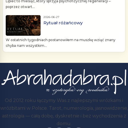
Lipiec to miesiąc, który sprzyja psychofizycznej regeneracji –
poprzez otwart...
2026-06-27
Rytuał różańcowy
W ostatnich tygodniach postanowiłem na muszkę wziąć znany
chyba nam wszystkim...
Od 2012 roku łączymy Was z najlepszymi wróżkami i
wróżbitami w Polsce. Tarot, numerologia, jasnowidzenie,
astrologia — całą dobę, dyskretnie i bez wychodzenia z
domu.