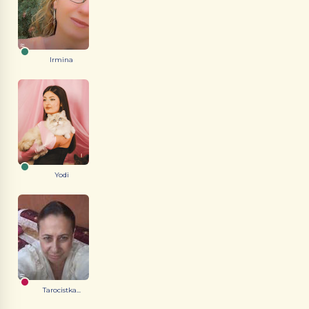
Irmina
Yodi
Tarocistka...