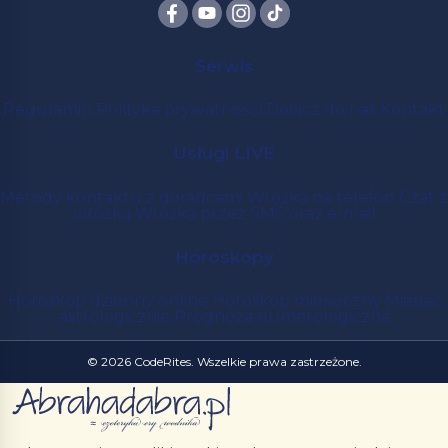
Serwis
Regulamin
Polityka prywatności
Dołącz do nas
Kontakt
Usługi LIVE
Metody kontaktu z doradcami
Wróżka na telefon
Czat z
wróżką
Wróżka przez SMS oraz e-mail
Horoskopy
Horoskop dzienny online
Horoskop miesięczny
Miesiąc
astrologicznie
Prognoza numerologiczna
© 2026 CodeRites. Wszelkie prawa zastrzeżone.