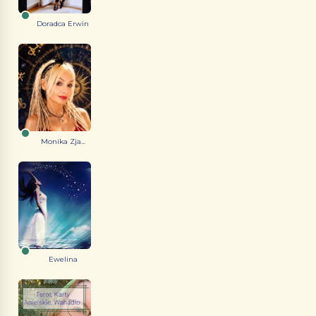
Doradca Erwin
Monika Zja...
Ewelina