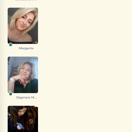
Margarita
Dagmara M....