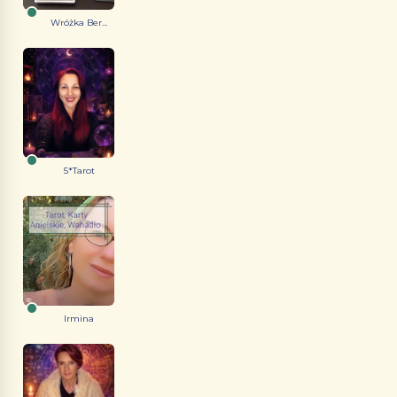
Wróżka Ber...
5*Tarot
Irmina