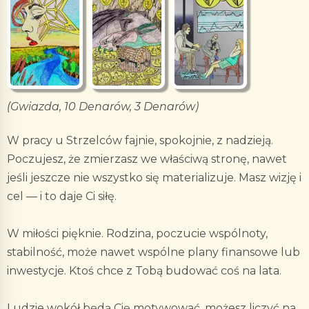
(Gwiazda, 10 Denarów, 3 Denarów)
W pracy u Strzelców fajnie, spokojnie, z nadzieją.
Poczujesz, że zmierzasz we właściwą stronę, nawet
jeśli jeszcze nie wszystko się materializuje. Masz wizję i
cel — i to daje Ci siłę.
W miłości pięknie. Rodzina, poczucie wspólnoty,
stabilność, może nawet wspólne plany finansowe lub
inwestycje. Ktoś chce z Tobą budować coś na lata.
Ludzie wokół będą Cię motywować, możesz liczyć na