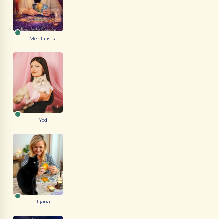
Mentalistk...
Yodi
Iljana