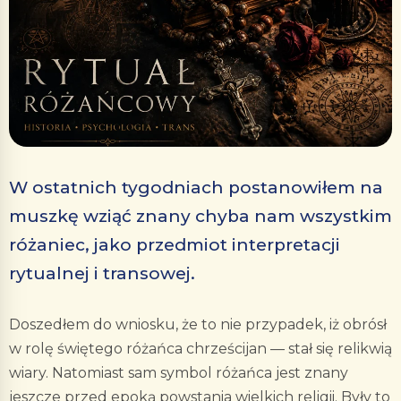
W ostatnich tygodniach postanowiłem na
muszkę wziąć znany chyba nam wszystkim
różaniec, jako przedmiot interpretacji
rytualnej i transowej.
Doszedłem do wniosku, że to nie przypadek, iż obrósł
w rolę świętego różańca chrześcijan — stał się relikwią
wiary. Natomiast sam symbol różańca jest znany
jeszcze przed epoką powstania wielkich religii. Były to