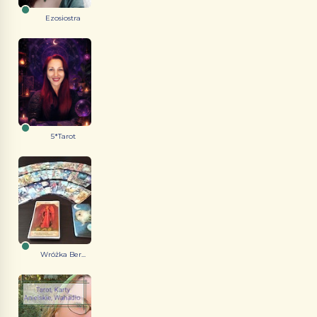
Ezosiostra
5*Tarot
Wróżka Ber...