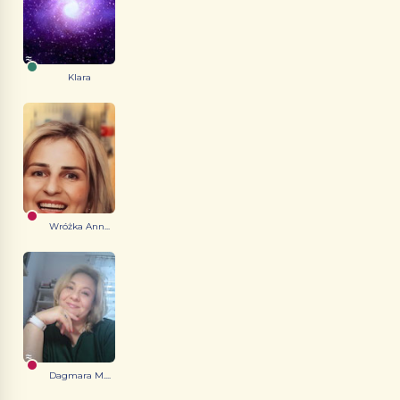
Klara
Wróżka Ann...
Dagmara M....