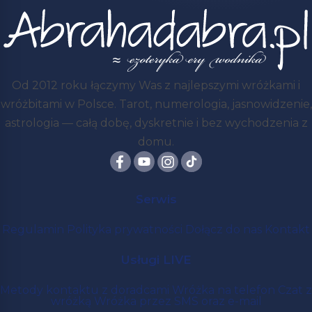
Od 2012 roku łączymy Was z najlepszymi wróżkami i
wróżbitami w Polsce. Tarot, numerologia, jasnowidzenie,
astrologia — całą dobę, dyskretnie i bez wychodzenia z
domu.
Serwis
Regulamin
Polityka prywatności
Dołącz do nas
Kontakt
Usługi LIVE
Metody kontaktu z doradcami
Wróżka na telefon
Czat z
wróżką
Wróżka przez SMS oraz e-mail