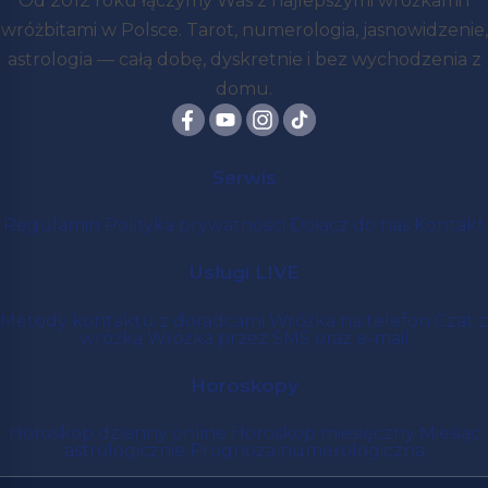
Od 2012 roku łączymy Was z najlepszymi wróżkami i
wróżbitami w Polsce. Tarot, numerologia, jasnowidzenie,
astrologia — całą dobę, dyskretnie i bez wychodzenia z
domu.
Serwis
Regulamin
Polityka prywatności
Dołącz do nas
Kontakt
Usługi LIVE
Metody kontaktu z doradcami
Wróżka na telefon
Czat z
wróżką
Wróżka przez SMS oraz e-mail
Horoskopy
Horoskop dzienny online
Horoskop miesięczny
Miesiąc
astrologicznie
Prognoza numerologiczna