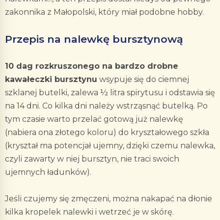
zakonnika z Małopolski, który miał podobne hobby.
Przepis na nalewkę bursztynową
10 dag rozkruszonego na bardzo drobne
kawałeczki bursztynu
wsypuje się do ciemnej
szklanej butelki, zalewa ½ litra spirytusu i odstawia się
na 14 dni. Co kilka dni należy wstrząsnąć butelką. Po
tym czasie warto przelać gotową już nalewkę
(nabiera ona złotego koloru) do kryształowego szkła
(kryształ ma potencjał ujemny, dzięki czemu nalewka,
czyli zawarty w niej bursztyn, nie traci swoich
ujemnych ładunków).
Jeśli czujemy się zmęczeni, można nakapać na dłonie
kilka kropelek nalewki i wetrzeć je w skórę.