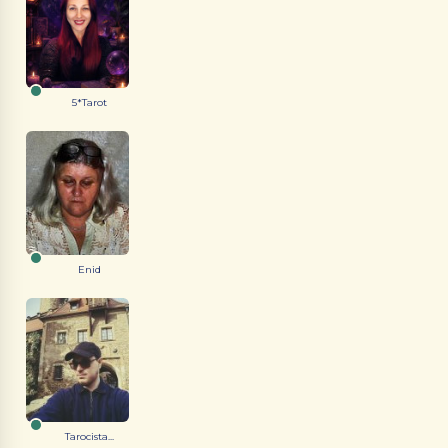
5*Tarot
Enid
Tarocista...