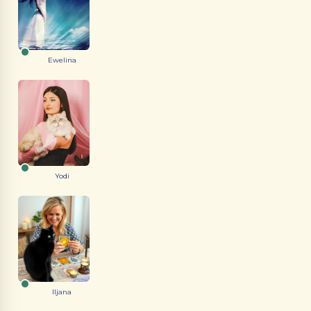
Ewelina
Yodi
Iljana