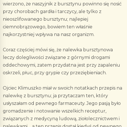
wierzono, że naszyjnik z bursztynu powinno się nosić
przy chorobach gardła i tarczycy, ale tylko z
nieoszlifowanego bursztynu; najlepiej
ciemnobrązowego, bowiem ten właśnie
najkorzystniej wpływa na nasz organizm.
Coraz częściej mówi się, że nalewka bursztynowa
leczy dolegliwości związane z górnymi drogami
oddechowymi, zatem przydatna jest przy zapaleniu
oskrzeli, płuc, przy grypie czy przeziębieniach.
Ojciec Klimuszko miał w swoich notatkach przepis na
nalewkę z bursztynu; ja przytaczam ten, który
usłyszałam od pewnego farmaceuty. Jego pasją było
gromadzenie i notowanie wszelkich receptur,
związanych z medycyną ludową, ziołolecznictwem i
nalewkami..., a ten przepis dostał kiedyś od pewnego