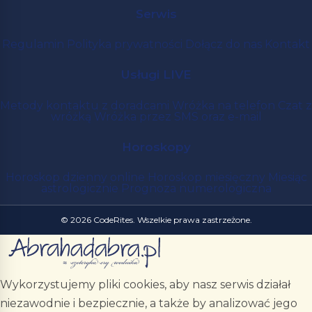
Serwis
Regulamin
Polityka prywatności
Dołącz do nas
Kontakt
Usługi LIVE
Metody kontaktu z doradcami
Wróżka na telefon
Czat z
wróżką
Wróżka przez SMS oraz e-mail
Horoskopy
Horoskop dzienny online
Horoskop miesięczny
Miesiąc
astrologicznie
Prognoza numerologiczna
© 2026 CodeRites. Wszelkie prawa zastrzeżone.
Wykorzystujemy pliki cookies, aby nasz serwis działał
niezawodnie i bezpiecznie, a także by analizować jego