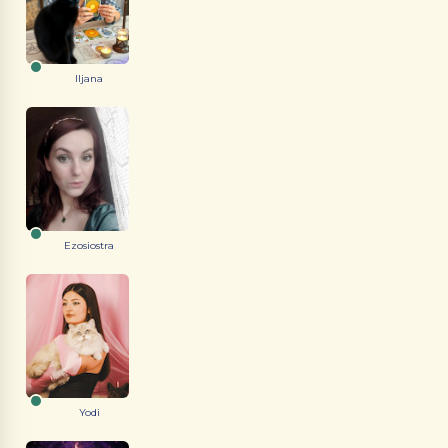
Iljana
Ezosiostra
Yodi