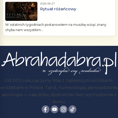
2026-06-27
Rytuał różańcowy
W ostatnich tygodniach postanowiłem na muszkę wziąć znany
chyba nam wszystkim...
Od 2012 roku łączymy Was z najlepszymi wróżkami i
wróżbitami w Polsce. Tarot, numerologia, jasnowidzenie,
astrologia — całą dobę, dyskretnie i bez wychodzenia z
domu.