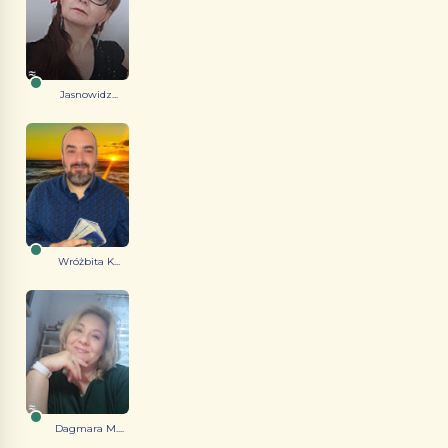
Jasnowidz...
Wróżbita K...
Dagmara M....